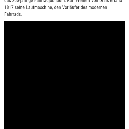
das 200-jährige Fahrradjubiläum. Karl Freiherr von Drais erfand
1817 seine Laufmaschine, den Vorläufer des modernen
Fahrrads.