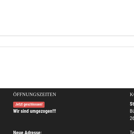
ÖFFNUNGSZEITEN
K
S
Jetzt geschlossen!
Wir sind umgezogen!!!
Bü
2
Neue Adresse:
Te