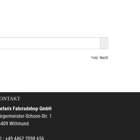
*inkl. MwSt
ONTAKT
tefan's Fahrradshop GmbH
rgermeister-Schoon-Str. 1
6409 Wittmund
l.: +49 4462 2098 656