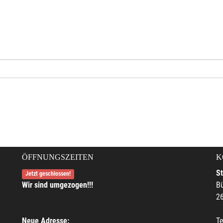
ÖFFNUNGSZEITEN
K
S
Jetzt geschlossen!
Wir sind umgezogen!!!
Bü
2
Neue Adresse:
Te