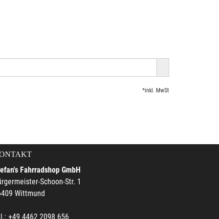
*inkl. MwSt
ONTAKT
tefan's Fahrradshop GmbH
rgermeister-Schoon-Str. 1
6409 Wittmund
l.: +49 4462 2098 656