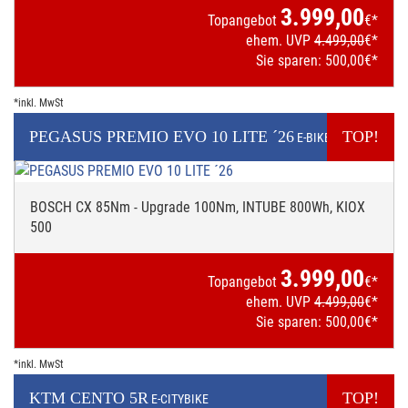
3.999,00
Topangebot
€*
ehem. UVP
4.499,00
€*
Sie sparen:
500,00
€*
*inkl. MwSt
PEGASUS
PREMIO EVO 10 LITE ´26
TOP!
E-BIKE
BOSCH CX 85Nm - Upgrade 100Nm, INTUBE 800Wh, KIOX
500
3.999,00
Topangebot
€*
ehem. UVP
4.499,00
€*
Sie sparen:
500,00
€*
*inkl. MwSt
KTM
CENTO 5R
TOP!
E-CITYBIKE