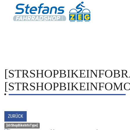
[STRSHOPBIKEINFOBR
[STRSHOPBIKEINFOMO
ZURÜCK
[strShopBikeInfoType]