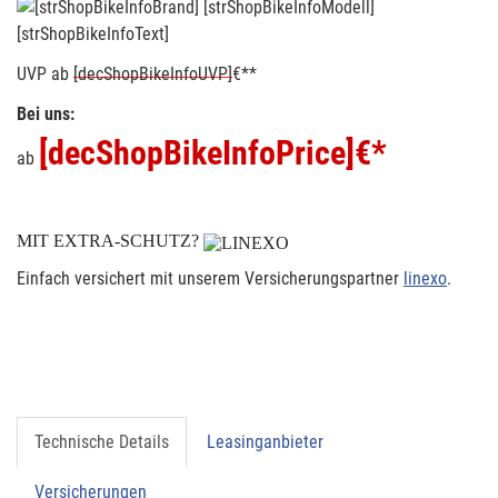
[strShopBikeInfoText]
UVP
ab
[decShopBikeInfoUVP]
€**
Bei uns:
[decShopBikeInfoPrice]
€*
ab
MIT EXTRA-SCHUTZ?
Einfach versichert mit unserem Versicherungspartner
linexo
.
Technische Details
Leasinganbieter
Versicherungen