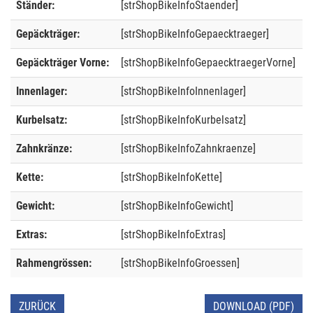
Ständer:
[strShopBikeInfoStaender]
Gepäckträger:
[strShopBikeInfoGepaecktraeger]
Gepäckträger Vorne:
[strShopBikeInfoGepaecktraegerVorne]
Innenlager:
[strShopBikeInfoInnenlager]
Kurbelsatz:
[strShopBikeInfoKurbelsatz]
Zahnkränze:
[strShopBikeInfoZahnkraenze]
Kette:
[strShopBikeInfoKette]
Gewicht:
[strShopBikeInfoGewicht]
Extras:
[strShopBikeInfoExtras]
Rahmengrössen:
[strShopBikeInfoGroessen]
ZURÜCK
DOWNLOAD (PDF)