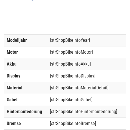
Modelljahr
[strShopBikeInfoYear]
Motor
[strShopBikeInfoMotor]
Akku
[strShopBikeInfoAkku]
Display
[strShopBikeInfoDisplay]
Material
[strShopBikeInfoMaterialDetail]
Gabel
[strShopBikeInfoGabel]
Hinterbaufederung
[strShopBikeInfoHinterbaufederung]
Bremse
[strShopBikeInfoBremse]