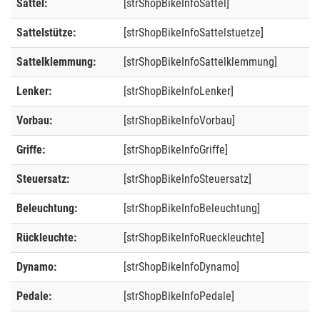
Sattel:
[strShopBikeInfoSattel]
Sattelstütze:
[strShopBikeInfoSattelstuetze]
Sattelklemmung:
[strShopBikeInfoSattelklemmung]
Lenker:
[strShopBikeInfoLenker]
Vorbau:
[strShopBikeInfoVorbau]
Griffe:
[strShopBikeInfoGriffe]
Steuersatz:
[strShopBikeInfoSteuersatz]
Beleuchtung:
[strShopBikeInfoBeleuchtung]
Rückleuchte:
[strShopBikeInfoRueckleuchte]
Dynamo:
[strShopBikeInfoDynamo]
Pedale:
[strShopBikeInfoPedale]