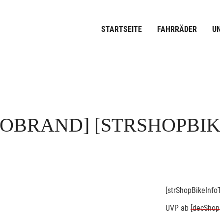
STARTSEITE
FAHRRÄDER
U
FOBRAND]
[STRSHOPBI
[strShopBikeInfoT
UVP
ab
[decShop