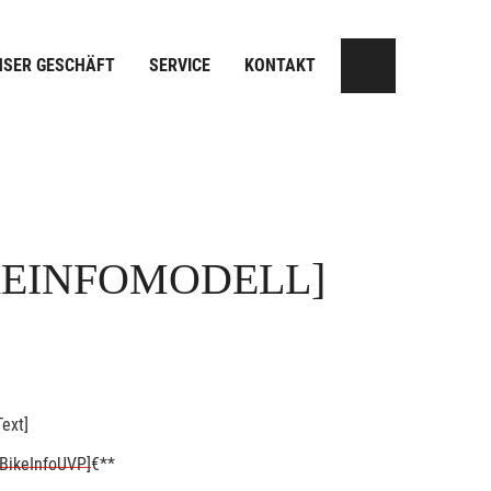
NSER GESCHÄFT
SERVICE
KONTAKT
KEINFOMODELL]
ext]
BikeInfoUVP]
€**