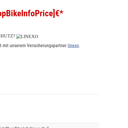
pBikeInfoPrice]
€*
CHUTZ?
rt mit unserem Versicherungspartner
linexo
.