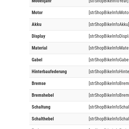
Modelljahr
[strShopBikeInfoYear]
Motor
[strShopBikeInfoMoto
Akku
[strShopBikeInfoAkku
Display
[strShopBikeInfoDispl
Material
[strShopBikeInfoMater
Gabel
[strShopBikeInfoGabe
Hinterbaufederung
[strShopBikeInfoHint
Bremse
[strShopBikeInfoBrem
Bremshebel
[strShopBikeInfoBrem
Schaltung
[strShopBikeInfoScha
Schalthebel
[strShopBikeInfoSchal