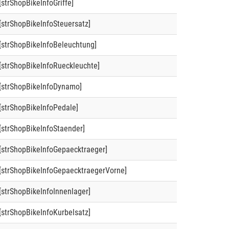
[strShopBikeInfoGriffe]
[strShopBikeInfoSteuersatz]
[strShopBikeInfoBeleuchtung]
[strShopBikeInfoRueckleuchte]
[strShopBikeInfoDynamo]
[strShopBikeInfoPedale]
[strShopBikeInfoStaender]
[strShopBikeInfoGepaecktraeger]
[strShopBikeInfoGepaecktraegerVorne]
[strShopBikeInfoInnenlager]
[strShopBikeInfoKurbelsatz]