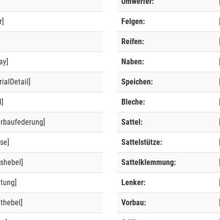
Umwerfer:
r]
Felgen:
]
Reifen:
ay]
Naben:
ialDetail]
Speichen:
l]
Bleche:
erbaufederung]
Sattel:
se]
Sattelstütze:
shebel]
Sattelklemmung:
ltung]
Lenker:
thebel]
Vorbau: