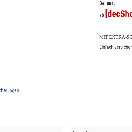
Bei uns:
[decSho
ab
MIT EXTRA-S
Einfach versiche
icherungen