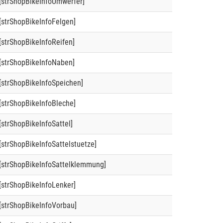
[strShopBikeInfoUmwerfer]
[strShopBikeInfoFelgen]
[strShopBikeInfoReifen]
[strShopBikeInfoNaben]
[strShopBikeInfoSpeichen]
[strShopBikeInfoBleche]
[strShopBikeInfoSattel]
[strShopBikeInfoSattelstuetze]
[strShopBikeInfoSattelklemmung]
[strShopBikeInfoLenker]
[strShopBikeInfoVorbau]