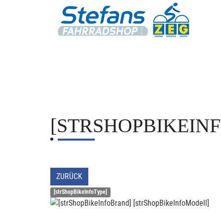
[STRSHOPBIKEIN
ZURÜCK
[strShopBikeInfoType]