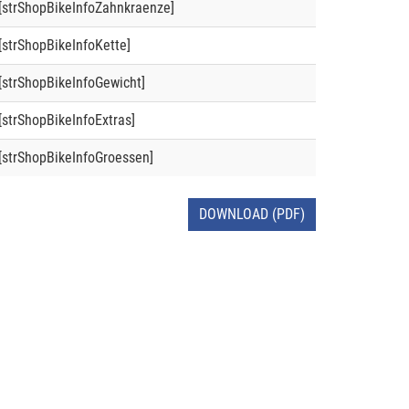
[strShopBikeInfoZahnkraenze]
[strShopBikeInfoKette]
[strShopBikeInfoGewicht]
[strShopBikeInfoExtras]
[strShopBikeInfoGroessen]
DOWNLOAD (PDF)