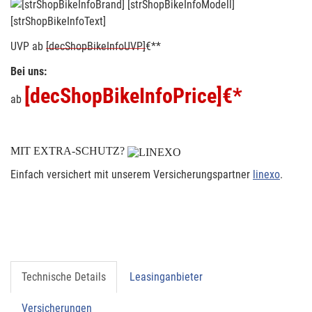
[strShopBikeInfoText]
UVP
ab
[decShopBikeInfoUVP]
€**
Bei uns:
[decShopBikeInfoPrice]
€*
ab
MIT EXTRA-SCHUTZ?
Einfach versichert mit unserem Versicherungspartner
linexo
.
Technische Details
Leasinganbieter
Versicherungen