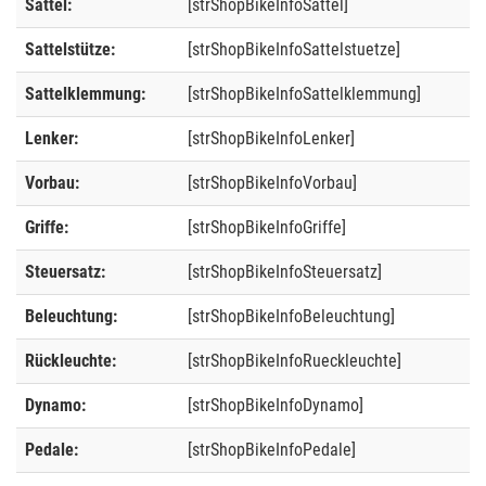
Sattel:
[strShopBikeInfoSattel]
Sattelstütze:
[strShopBikeInfoSattelstuetze]
Sattelklemmung:
[strShopBikeInfoSattelklemmung]
Lenker:
[strShopBikeInfoLenker]
Vorbau:
[strShopBikeInfoVorbau]
Griffe:
[strShopBikeInfoGriffe]
Steuersatz:
[strShopBikeInfoSteuersatz]
Beleuchtung:
[strShopBikeInfoBeleuchtung]
Rückleuchte:
[strShopBikeInfoRueckleuchte]
Dynamo:
[strShopBikeInfoDynamo]
Pedale:
[strShopBikeInfoPedale]