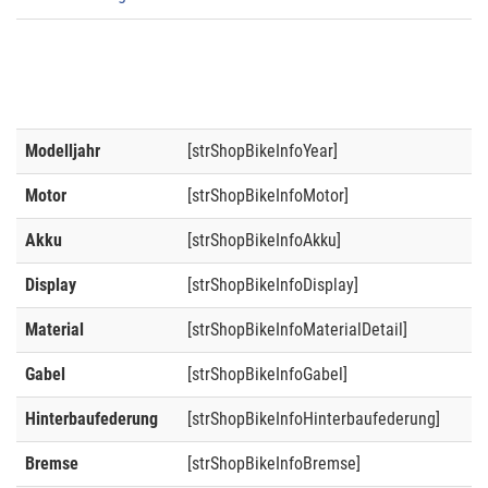
Modelljahr
[strShopBikeInfoYear]
Motor
[strShopBikeInfoMotor]
Akku
[strShopBikeInfoAkku]
Display
[strShopBikeInfoDisplay]
Material
[strShopBikeInfoMaterialDetail]
Gabel
[strShopBikeInfoGabel]
Hinterbaufederung
[strShopBikeInfoHinterbaufederung]
Bremse
[strShopBikeInfoBremse]