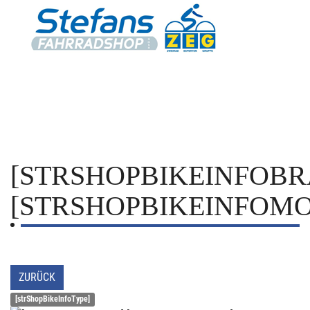
[STRSHOPBIKEINFOBR
[STRSHOPBIKEINFOMO
ZURÜCK
[strShopBikeInfoType]