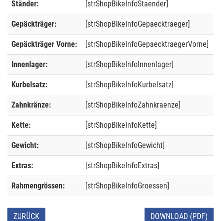
Ständer:
[strShopBikeInfoStaender]
Gepäckträger:
[strShopBikeInfoGepaecktraeger]
Gepäckträger Vorne:
[strShopBikeInfoGepaecktraegerVorne]
Innenlager:
[strShopBikeInfoInnenlager]
Kurbelsatz:
[strShopBikeInfoKurbelsatz]
Zahnkränze:
[strShopBikeInfoZahnkraenze]
Kette:
[strShopBikeInfoKette]
Gewicht:
[strShopBikeInfoGewicht]
Extras:
[strShopBikeInfoExtras]
Rahmengrössen:
[strShopBikeInfoGroessen]
ZURÜCK
DOWNLOAD (PDF)