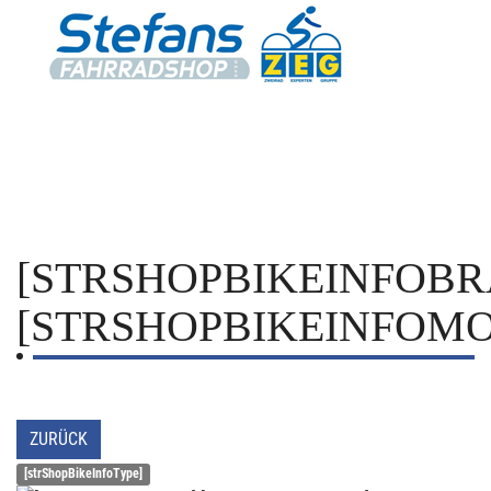
[STRSHOPBIKEINFOBR
[STRSHOPBIKEINFOMO
ZURÜCK
[strShopBikeInfoType]