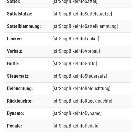
Sattel:
[strShopBikeInfoSattel]
Sattelstütze:
[strShopBikeInfoSattelstuetze]
Sattelklemmung:
[strShopBikeInfoSattelklemmung]
Lenker:
[strShopBikeInfoLenker]
Vorbau:
[strShopBikeInfoVorbau]
Griffe:
[strShopBikeInfoGriffe]
Steuersatz:
[strShopBikeInfoSteuersatz]
Beleuchtung:
[strShopBikeInfoBeleuchtung]
Rückleuchte:
[strShopBikeInfoRueckleuchte]
Dynamo:
[strShopBikeInfoDynamo]
Pedale:
[strShopBikeInfoPedale]