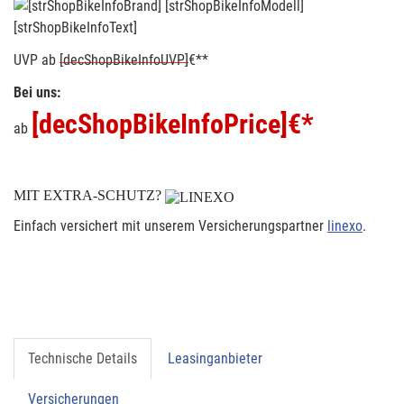
[strShopBikeInfoText]
UVP
ab
[decShopBikeInfoUVP]
€**
Bei uns:
[decShopBikeInfoPrice]
€*
ab
MIT EXTRA-SCHUTZ?
Einfach versichert mit unserem Versicherungspartner
linexo
.
Technische Details
Leasinganbieter
Versicherungen