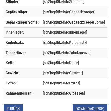
Ständer:
[strShopBikeInfoStaender]
Gepäckträger:
[strShopBikeInfoGepaecktraeger]
Gepäckträger Vorne:
[strShopBikeInfoGepaecktraegerVorne]
Innenlager:
[strShopBikeInfoInnenlager]
Kurbelsatz:
[strShopBikeInfoKurbelsatz]
Zahnkränze:
[strShopBikeInfoZahnkraenze]
Kette:
[strShopBikeInfoKette]
Gewicht:
[strShopBikeInfoGewicht]
Extras:
[strShopBikeInfoExtras]
Rahmengrössen:
[strShopBikeInfoGroessen]
ZURÜCK
DOWNLOAD (PDF)