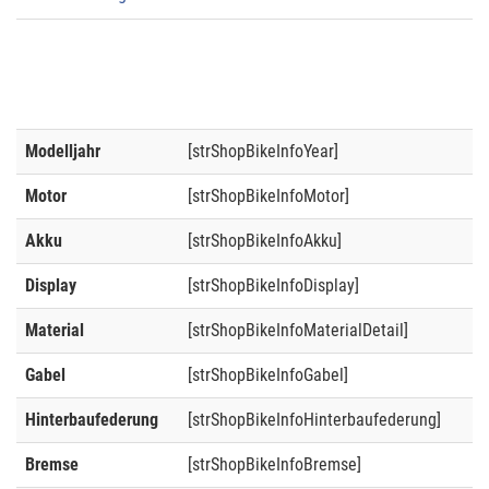
Modelljahr
[strShopBikeInfoYear]
Motor
[strShopBikeInfoMotor]
Akku
[strShopBikeInfoAkku]
Display
[strShopBikeInfoDisplay]
Material
[strShopBikeInfoMaterialDetail]
Gabel
[strShopBikeInfoGabel]
Hinterbaufederung
[strShopBikeInfoHinterbaufederung]
Bremse
[strShopBikeInfoBremse]