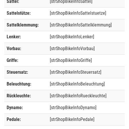
Sattel:
[strShopBikeInfoSattel]
Sattelstütze:
[strShopBikeInfoSattelstuetze]
Sattelklemmung:
[strShopBikeInfoSattelklemmung]
Lenker:
[strShopBikeInfoLenker]
Vorbau:
[strShopBikeInfoVorbau]
Griffe:
[strShopBikeInfoGriffe]
Steuersatz:
[strShopBikeInfoSteuersatz]
Beleuchtung:
[strShopBikeInfoBeleuchtung]
Rückleuchte:
[strShopBikeInfoRueckleuchte]
Dynamo:
[strShopBikeInfoDynamo]
Pedale:
[strShopBikeInfoPedale]