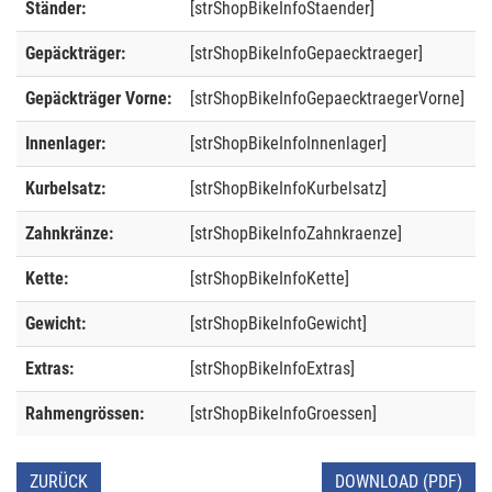
Ständer:
[strShopBikeInfoStaender]
Gepäckträger:
[strShopBikeInfoGepaecktraeger]
Gepäckträger Vorne:
[strShopBikeInfoGepaecktraegerVorne]
Innenlager:
[strShopBikeInfoInnenlager]
Kurbelsatz:
[strShopBikeInfoKurbelsatz]
Zahnkränze:
[strShopBikeInfoZahnkraenze]
Kette:
[strShopBikeInfoKette]
Gewicht:
[strShopBikeInfoGewicht]
Extras:
[strShopBikeInfoExtras]
Rahmengrössen:
[strShopBikeInfoGroessen]
ZURÜCK
DOWNLOAD (PDF)