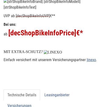
[strShopBikeInfoText]
UVP
ab
[decShopBikeInfoUVP]
€**
Bei uns:
[decShopBikeInfoPrice]
€*
ab
MIT EXTRA-SCHUTZ?
Einfach versichert mit unserem Versicherungspartner
linexo
.
Technische Details
Leasinganbieter
Versicherungen