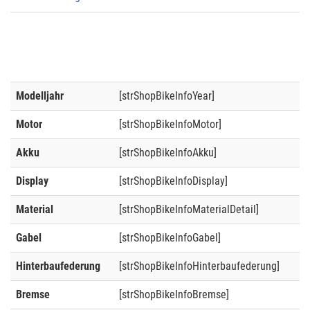
Modelljahr
[strShopBikeInfoYear]
Motor
[strShopBikeInfoMotor]
Akku
[strShopBikeInfoAkku]
Display
[strShopBikeInfoDisplay]
Material
[strShopBikeInfoMaterialDetail]
Gabel
[strShopBikeInfoGabel]
Hinterbaufederung
[strShopBikeInfoHinterbaufederung]
Bremse
[strShopBikeInfoBremse]