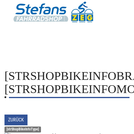
[STRSHOPBIKEINFOBR
[STRSHOPBIKEINFOMO
ZURÜCK
[strShopBikeInfoType]