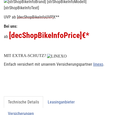
[strShopBikeInfoText]
UVP
ab
[decShopBikeInfoUVP]
€**
Bei uns:
[decShopBikeInfoPrice]
€*
ab
MIT EXTRA-SCHUTZ?
Einfach versichert mit unserem Versicherungspartner
linexo
.
Technische Details
Leasinganbieter
Versicherungen