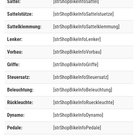
Sattel:
[strShopBikeInfoSattel]
Sattelstütze:
[strShopBikeInfoSattelstuetze]
Sattelklemmung:
[strShopBikeInfoSattelklemmung]
Lenker:
[strShopBikeInfoLenker]
Vorbau:
[strShopBikeInfoVorbau]
Griffe:
[strShopBikeInfoGriffe]
Steuersatz:
[strShopBikeInfoSteuersatz]
Beleuchtung:
[strShopBikeInfoBeleuchtung]
Rückleuchte:
[strShopBikeInfoRueckleuchte]
Dynamo:
[strShopBikeInfoDynamo]
Pedale:
[strShopBikeInfoPedale]