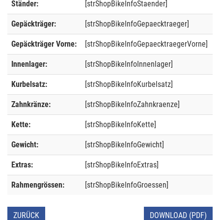
Ständer:
[strShopBikeInfoStaender]
Gepäckträger:
[strShopBikeInfoGepaecktraeger]
Gepäckträger Vorne:
[strShopBikeInfoGepaecktraegerVorne]
Innenlager:
[strShopBikeInfoInnenlager]
Kurbelsatz:
[strShopBikeInfoKurbelsatz]
Zahnkränze:
[strShopBikeInfoZahnkraenze]
Kette:
[strShopBikeInfoKette]
Gewicht:
[strShopBikeInfoGewicht]
Extras:
[strShopBikeInfoExtras]
Rahmengrössen:
[strShopBikeInfoGroessen]
ZURÜCK
DOWNLOAD (PDF)