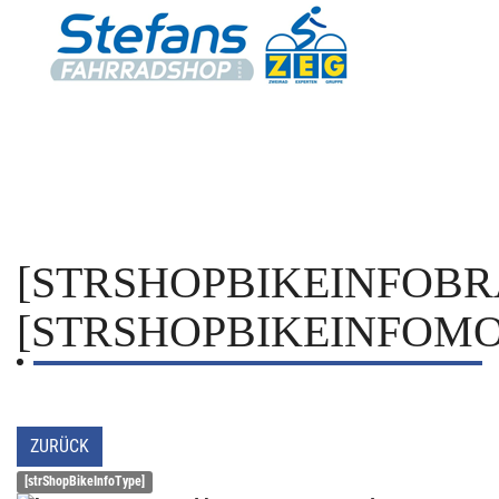
[STRSHOPBIKEINFOBR
[STRSHOPBIKEINFOMO
ZURÜCK
[strShopBikeInfoType]