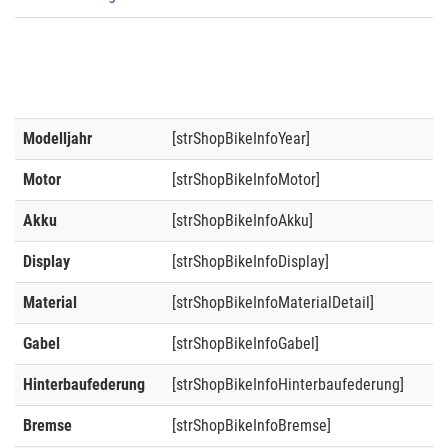
Modelljahr
[strShopBikeInfoYear]
Motor
[strShopBikeInfoMotor]
Akku
[strShopBikeInfoAkku]
Display
[strShopBikeInfoDisplay]
Material
[strShopBikeInfoMaterialDetail]
Gabel
[strShopBikeInfoGabel]
Hinterbaufederung
[strShopBikeInfoHinterbaufederung]
Bremse
[strShopBikeInfoBremse]