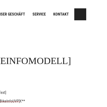
NSER GESCHÄFT
SERVICE
KONTAKT
KEINFOMODELL]
ext]
BikeInfoUVP]
€**