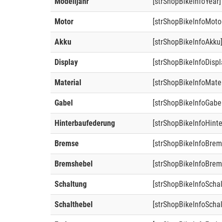
Modelljahr
[strShopBikeInfoYear]
Motor
[strShopBikeInfoMoto
Akku
[strShopBikeInfoAkku
Display
[strShopBikeInfoDispl
Material
[strShopBikeInfoMater
Gabel
[strShopBikeInfoGabe
Hinterbaufederung
[strShopBikeInfoHint
Bremse
[strShopBikeInfoBrem
Bremshebel
[strShopBikeInfoBrem
Schaltung
[strShopBikeInfoScha
Schalthebel
[strShopBikeInfoSchal