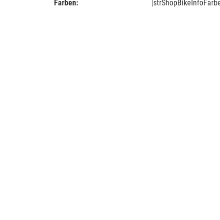
Farben:
[strShopBikeInfoFarb