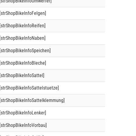
[strShopBikeInfoUmwerfer]
[strShopBikeInfoFelgen]
[strShopBikeInfoReifen]
[strShopBikeInfoNaben]
[strShopBikeInfoSpeichen]
[strShopBikeInfoBleche]
[strShopBikeInfoSattel]
[strShopBikeInfoSattelstuetze]
[strShopBikeInfoSattelklemmung]
[strShopBikeInfoLenker]
[strShopBikeInfoVorbau]