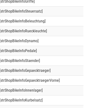
[strShopBikeInfoGriffe]
[strShopBikeInfoSteuersatz]
[strShopBikeInfoBeleuchtung]
[strShopBikeInfoRueckleuchte]
[strShopBikeInfoDynamo]
[strShopBikeInfoPedale]
[strShopBikeInfoStaender]
[strShopBikeInfoGepaecktraeger]
[strShopBikeInfoGepaecktraegerVorne]
[strShopBikeInfoInnenlager]
[strShopBikeInfoKurbelsatz]