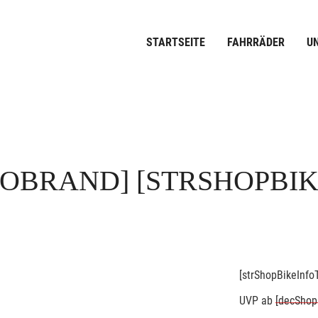
STARTSEITE
FAHRRÄDER
U
FOBRAND]
[STRSHOPBI
[strShopBikeInfoT
UVP
ab
[decShop