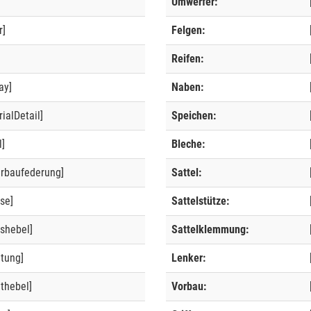
Umwerfer:
r]
Felgen:
]
Reifen:
ay]
Naben:
ialDetail]
Speichen:
l]
Bleche:
erbaufederung]
Sattel:
se]
Sattelstütze:
shebel]
Sattelklemmung:
ltung]
Lenker:
thebel]
Vorbau: