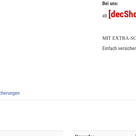
Bei uns:
[decSho
ab
MIT EXTRA-S
Einfach versiche
icherungen