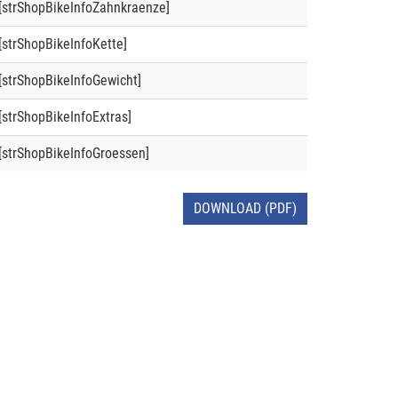
[strShopBikeInfoZahnkraenze]
[strShopBikeInfoKette]
[strShopBikeInfoGewicht]
[strShopBikeInfoExtras]
[strShopBikeInfoGroessen]
DOWNLOAD (PDF)