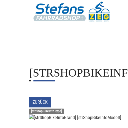
[STRSHOPBIKEIN
ZURÜCK
[strShopBikeInfoType]