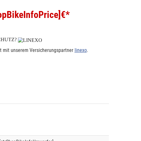
pBikeInfoPrice]
€*
CHUTZ?
rt mit unserem Versicherungspartner
linexo
.