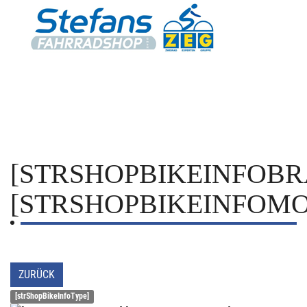
[STRSHOPBIKEINFOBR
[STRSHOPBIKEINFOMO
ZURÜCK
[strShopBikeInfoType]