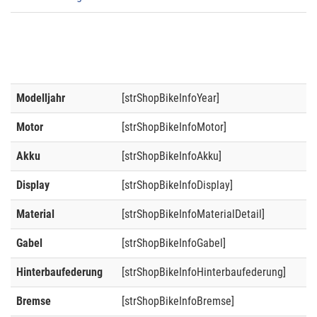
Modelljahr
[strShopBikeInfoYear]
Motor
[strShopBikeInfoMotor]
Akku
[strShopBikeInfoAkku]
Display
[strShopBikeInfoDisplay]
Material
[strShopBikeInfoMaterialDetail]
Gabel
[strShopBikeInfoGabel]
Hinterbaufederung
[strShopBikeInfoHinterbaufederung]
Bremse
[strShopBikeInfoBremse]