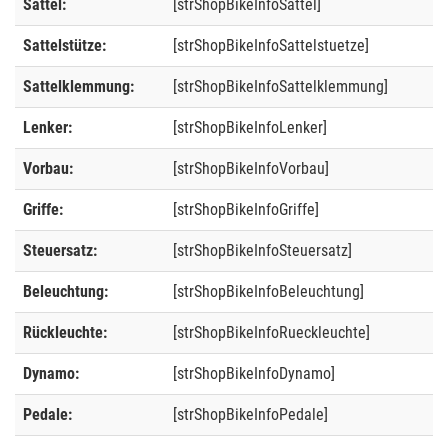
Sattel:
[strShopBikeInfoSattel]
Sattelstütze:
[strShopBikeInfoSattelstuetze]
Sattelklemmung:
[strShopBikeInfoSattelklemmung]
Lenker:
[strShopBikeInfoLenker]
Vorbau:
[strShopBikeInfoVorbau]
Griffe:
[strShopBikeInfoGriffe]
Steuersatz:
[strShopBikeInfoSteuersatz]
Beleuchtung:
[strShopBikeInfoBeleuchtung]
Rückleuchte:
[strShopBikeInfoRueckleuchte]
Dynamo:
[strShopBikeInfoDynamo]
Pedale:
[strShopBikeInfoPedale]