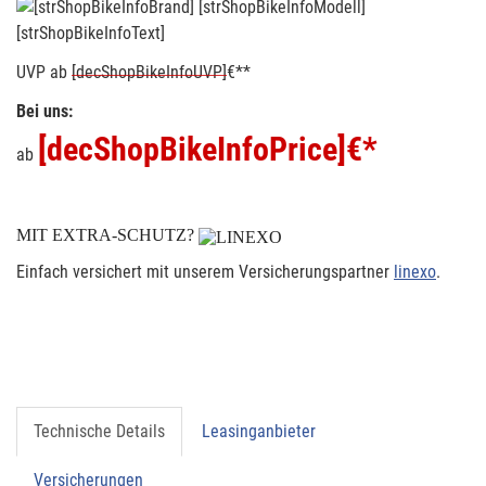
[strShopBikeInfoText]
UVP
ab
[decShopBikeInfoUVP]
€**
Bei uns:
[decShopBikeInfoPrice]
€*
ab
MIT EXTRA-SCHUTZ?
Einfach versichert mit unserem Versicherungspartner
linexo
.
Technische Details
Leasinganbieter
Versicherungen