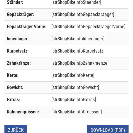
Ständer:
[strShopBikeInfoStaender]
Gepäckträger:
[strShopBikeInfoGepaecktraeger]
Gepäckträger Vorne:
[strShopBikeInfoGepaecktraegerVorne]
Innenlager:
[strShopBikeInfoInnenlager]
Kurbelsatz:
[strShopBikeInfoKurbelsatz]
Zahnkränze:
[strShopBikeInfoZahnkraenze]
Kette:
[strShopBikeInfoKette]
Gewicht:
[strShopBikeInfoGewicht]
Extras:
[strShopBikeInfoExtras]
Rahmengrössen:
[strShopBikeInfoGroessen]
ZURÜCK
DOWNLOAD (PDF)