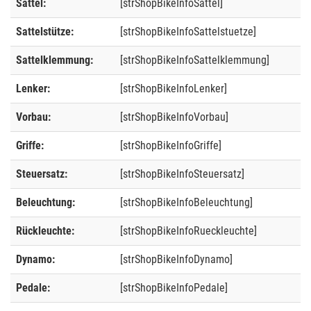
Sattel:
[strShopBikeInfoSattel]
Sattelstütze:
[strShopBikeInfoSattelstuetze]
Sattelklemmung:
[strShopBikeInfoSattelklemmung]
Lenker:
[strShopBikeInfoLenker]
Vorbau:
[strShopBikeInfoVorbau]
Griffe:
[strShopBikeInfoGriffe]
Steuersatz:
[strShopBikeInfoSteuersatz]
Beleuchtung:
[strShopBikeInfoBeleuchtung]
Rückleuchte:
[strShopBikeInfoRueckleuchte]
Dynamo:
[strShopBikeInfoDynamo]
Pedale:
[strShopBikeInfoPedale]