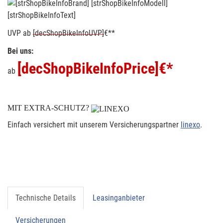
[strShopBikeInfoText]
UVP
ab
[decShopBikeInfoUVP]
€**
Bei uns:
[decShopBikeInfoPrice]
€*
ab
MIT EXTRA-SCHUTZ?
Einfach versichert mit unserem Versicherungspartner
linexo
.
Technische Details
Leasinganbieter
Versicherungen