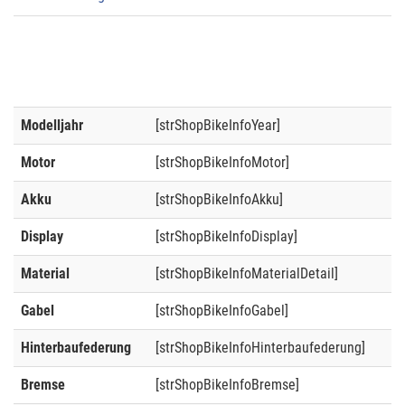
Modelljahr
[strShopBikeInfoYear]
Motor
[strShopBikeInfoMotor]
Akku
[strShopBikeInfoAkku]
Display
[strShopBikeInfoDisplay]
Material
[strShopBikeInfoMaterialDetail]
Gabel
[strShopBikeInfoGabel]
Hinterbaufederung
[strShopBikeInfoHinterbaufederung]
Bremse
[strShopBikeInfoBremse]