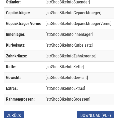
Ständer:
[strShopBikeInfoStaender]
Gepäckträger:
[strShopBikeInfoGepaecktraeger]
Gepäckträger Vorne:
[strShopBikeInfoGepaecktraegerVorne]
Innenlager:
[strShopBikeInfoInnenlager]
Kurbelsatz:
[strShopBikeInfoKurbelsatz]
Zahnkränze:
[strShopBikeInfoZahnkraenze]
Kette:
[strShopBikeInfoKette]
Gewicht:
[strShopBikeInfoGewicht]
Extras:
[strShopBikeInfoExtras]
Rahmengrössen:
[strShopBikeInfoGroessen]
ZURÜCK
DOWNLOAD (PDF)