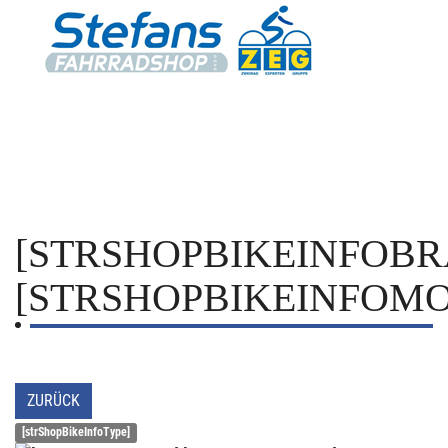
[STRSHOPBIKEINFOBR
[STRSHOPBIKEINFOMO
ZURÜCK
[strShopBikeInfoType]