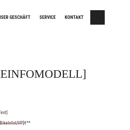
NSER GESCHÄFT
SERVICE
KONTAKT
KEINFOMODELL]
ext]
BikeInfoUVP]
€**