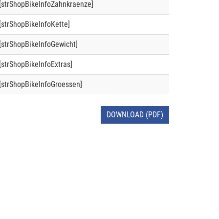
[strShopBikeInfoZahnkraenze]
[strShopBikeInfoKette]
[strShopBikeInfoGewicht]
[strShopBikeInfoExtras]
[strShopBikeInfoGroessen]
DOWNLOAD (PDF)