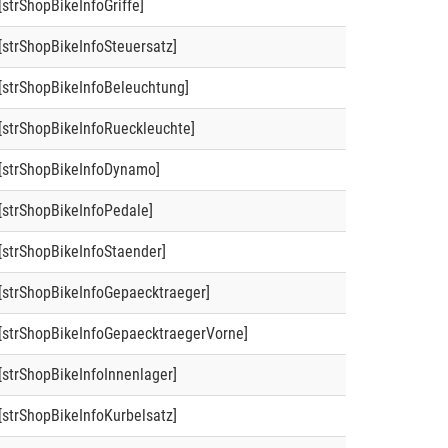
[strShopBikeInfoGriffe]
[strShopBikeInfoSteuersatz]
[strShopBikeInfoBeleuchtung]
[strShopBikeInfoRueckleuchte]
[strShopBikeInfoDynamo]
[strShopBikeInfoPedale]
[strShopBikeInfoStaender]
[strShopBikeInfoGepaecktraeger]
[strShopBikeInfoGepaecktraegerVorne]
[strShopBikeInfoInnenlager]
[strShopBikeInfoKurbelsatz]