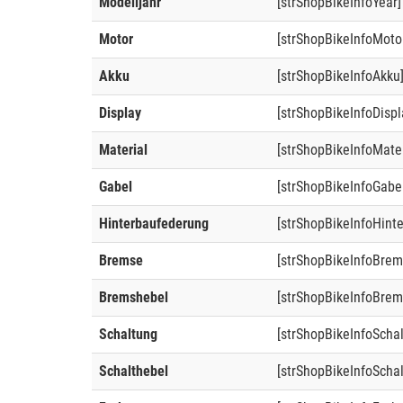
Modelljahr
[strShopBikeInfoYear]
Motor
[strShopBikeInfoMoto
Akku
[strShopBikeInfoAkku
Display
[strShopBikeInfoDispl
Material
[strShopBikeInfoMater
Gabel
[strShopBikeInfoGabe
Hinterbaufederung
[strShopBikeInfoHint
Bremse
[strShopBikeInfoBrem
Bremshebel
[strShopBikeInfoBrem
Schaltung
[strShopBikeInfoScha
Schalthebel
[strShopBikeInfoSchal