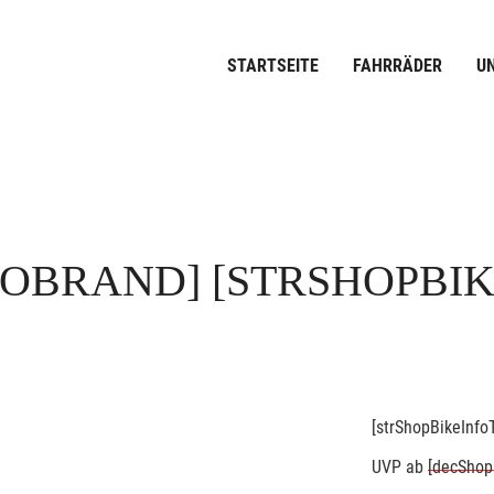
STARTSEITE
FAHRRÄDER
U
FOBRAND]
[STRSHOPBI
[strShopBikeInfoT
UVP
ab
[decShop