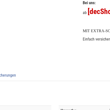
Bei uns:
[decSho
ab
MIT EXTRA-S
Einfach versiche
icherungen