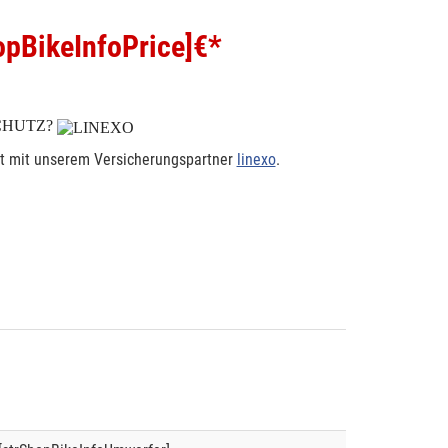
pBikeInfoPrice]
€*
CHUTZ?
rt mit unserem Versicherungspartner
linexo
.