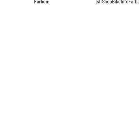
Farben:
[strShopBikeInfoFarb