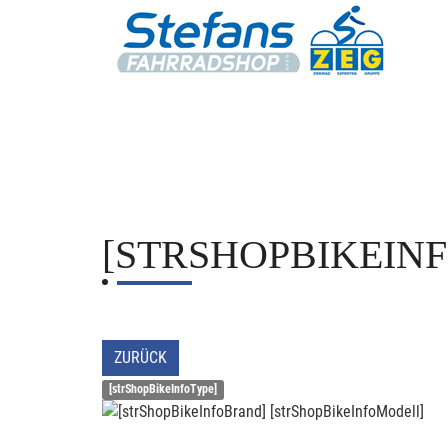
[STRSHOPBIKEIN
ZURÜCK
[strShopBikeInfoType]