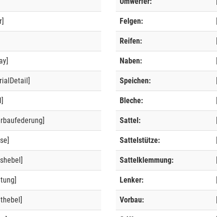
Umwerfer:
r]
Felgen:
]
Reifen:
ay]
Naben:
ialDetail]
Speichen:
l]
Bleche:
erbaufederung]
Sattel:
se]
Sattelstütze:
shebel]
Sattelklemmung:
ltung]
Lenker:
thebel]
Vorbau: