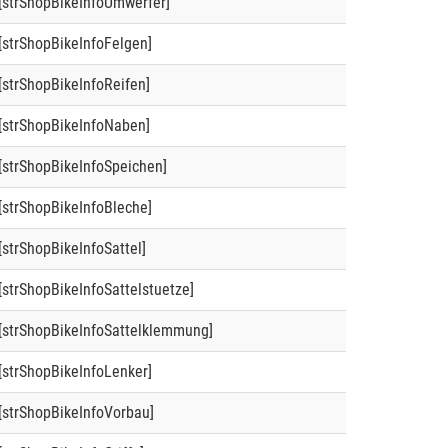
[strShopBikeInfoUmwerfer]
[strShopBikeInfoFelgen]
[strShopBikeInfoReifen]
[strShopBikeInfoNaben]
[strShopBikeInfoSpeichen]
[strShopBikeInfoBleche]
[strShopBikeInfoSattel]
[strShopBikeInfoSattelstuetze]
[strShopBikeInfoSattelklemmung]
[strShopBikeInfoLenker]
[strShopBikeInfoVorbau]