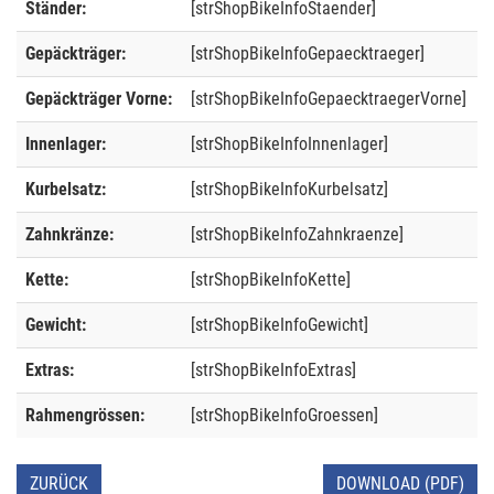
Ständer:
[strShopBikeInfoStaender]
Gepäckträger:
[strShopBikeInfoGepaecktraeger]
Gepäckträger Vorne:
[strShopBikeInfoGepaecktraegerVorne]
Innenlager:
[strShopBikeInfoInnenlager]
Kurbelsatz:
[strShopBikeInfoKurbelsatz]
Zahnkränze:
[strShopBikeInfoZahnkraenze]
Kette:
[strShopBikeInfoKette]
Gewicht:
[strShopBikeInfoGewicht]
Extras:
[strShopBikeInfoExtras]
Rahmengrössen:
[strShopBikeInfoGroessen]
ZURÜCK
DOWNLOAD (PDF)