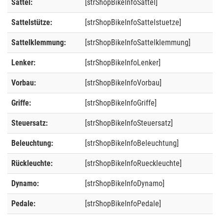
Sattel:
[strShopBikeInfoSattel]
Sattelstütze:
[strShopBikeInfoSattelstuetze]
Sattelklemmung:
[strShopBikeInfoSattelklemmung]
Lenker:
[strShopBikeInfoLenker]
Vorbau:
[strShopBikeInfoVorbau]
Griffe:
[strShopBikeInfoGriffe]
Steuersatz:
[strShopBikeInfoSteuersatz]
Beleuchtung:
[strShopBikeInfoBeleuchtung]
Rückleuchte:
[strShopBikeInfoRueckleuchte]
Dynamo:
[strShopBikeInfoDynamo]
Pedale:
[strShopBikeInfoPedale]