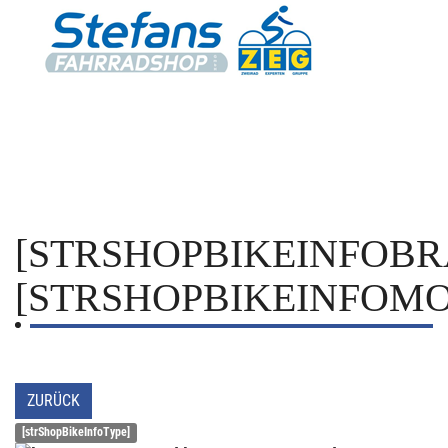
[STRSHOPBIKEINFOBR
[STRSHOPBIKEINFOMO
ZURÜCK
[strShopBikeInfoType]