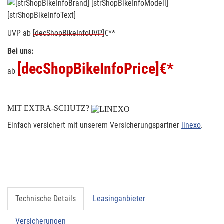
[strShopBikeInfoText]
UVP
ab
[decShopBikeInfoUVP]
€**
Bei uns:
[decShopBikeInfoPrice]
€*
ab
MIT EXTRA-SCHUTZ?
Einfach versichert mit unserem Versicherungspartner
linexo
.
Technische Details
Leasinganbieter
Versicherungen