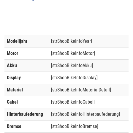
Modelljahr
[strShopBikeInfoYear]
Motor
[strShopBikeInfoMotor]
Akku
[strShopBikeInfoAkku]
Display
[strShopBikeInfoDisplay]
Material
[strShopBikeInfoMaterialDetail]
Gabel
[strShopBikeInfoGabel]
Hinterbaufederung
[strShopBikeInfoHinterbaufederung]
Bremse
[strShopBikeInfoBremse]