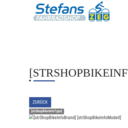
[STRSHOPBIKEIN
ZURÜCK
[strShopBikeInfoType]