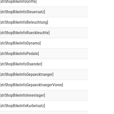
[strShopBikeInfoGriffe]
[strShopBikeInfoSteuersatz]
[strShopBikeInfoBeleuchtung]
[strShopBikeInfoRueckleuchte]
[strShopBikeInfoDynamo]
[strShopBikeInfoPedale]
[strShopBikeInfoStaender]
[strShopBikeInfoGepaecktraeger]
[strShopBikeInfoGepaecktraegerVorne]
[strShopBikeInfoInnenlager]
[strShopBikeInfoKurbelsatz]