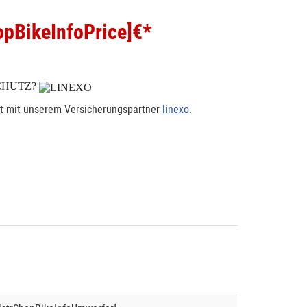
pBikeInfoPrice]
€*
CHUTZ?
rt mit unserem Versicherungspartner
linexo
.