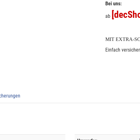
Bei uns:
[decSho
ab
MIT EXTRA-S
Einfach versiche
icherungen