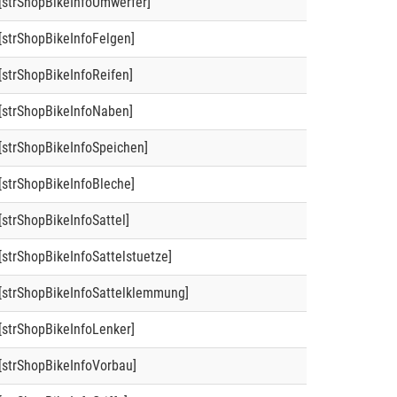
[strShopBikeInfoUmwerfer]
[strShopBikeInfoFelgen]
[strShopBikeInfoReifen]
[strShopBikeInfoNaben]
[strShopBikeInfoSpeichen]
[strShopBikeInfoBleche]
[strShopBikeInfoSattel]
[strShopBikeInfoSattelstuetze]
[strShopBikeInfoSattelklemmung]
[strShopBikeInfoLenker]
[strShopBikeInfoVorbau]