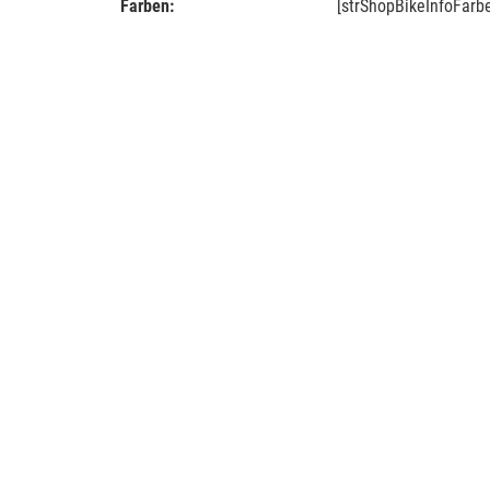
Farben:
[strShopBikeInfoFarb