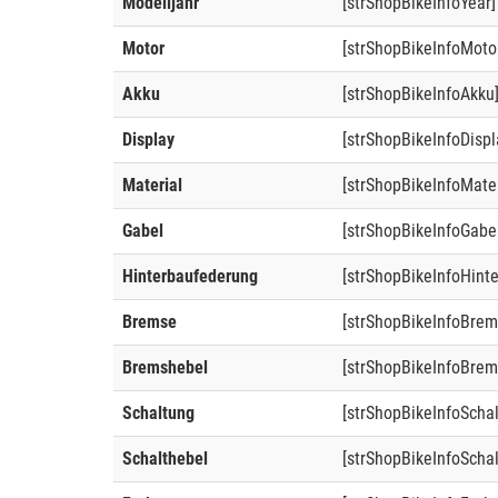
Modelljahr
[strShopBikeInfoYear]
Motor
[strShopBikeInfoMoto
Akku
[strShopBikeInfoAkku
Display
[strShopBikeInfoDispl
Material
[strShopBikeInfoMater
Gabel
[strShopBikeInfoGabe
Hinterbaufederung
[strShopBikeInfoHint
Bremse
[strShopBikeInfoBrem
Bremshebel
[strShopBikeInfoBrem
Schaltung
[strShopBikeInfoScha
Schalthebel
[strShopBikeInfoSchal