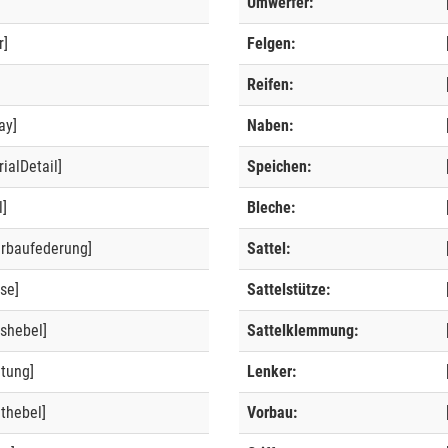
Umwerfer:
r]
Felgen:
]
Reifen:
ay]
Naben:
ialDetail]
Speichen:
l]
Bleche:
erbaufederung]
Sattel:
se]
Sattelstütze:
shebel]
Sattelklemmung:
ltung]
Lenker:
thebel]
Vorbau: