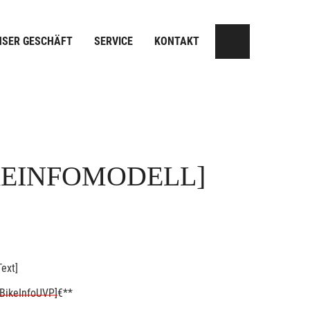
NSER GESCHÄFT
SERVICE
KONTAKT
KEINFOMODELL]
ext]
BikeInfoUVP]
€**