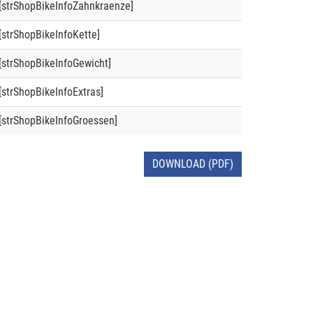
[strShopBikeInfoZahnkraenze]
[strShopBikeInfoKette]
[strShopBikeInfoGewicht]
[strShopBikeInfoExtras]
[strShopBikeInfoGroessen]
DOWNLOAD (PDF)