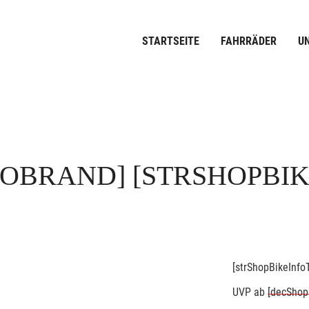
STARTSEITE
FAHRRÄDER
U
FOBRAND]
[STRSHOPBI
[strShopBikeInfoT
UVP
ab
[decShop