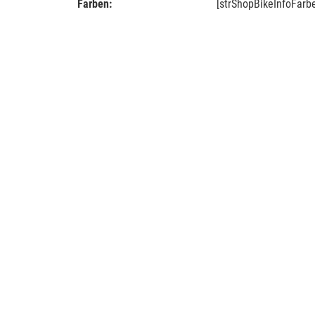
Farben:
[strShopBikeInfoFarb