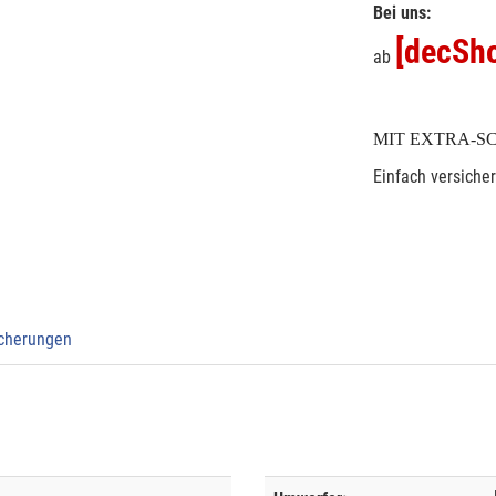
Bei uns:
[decSho
ab
MIT EXTRA-S
Einfach versiche
icherungen