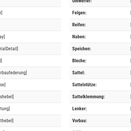
Umwerfer:
r]
Felgen:
]
Reifen:
ay]
Naben:
ialDetail]
Speichen:
l]
Bleche:
erbaufederung]
Sattel:
se]
Sattelstütze:
shebel]
Sattelklemmung:
ltung]
Lenker:
thebel]
Vorbau: