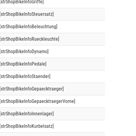
[strShopBikeInfoGriffe]
[strShopBikeInfoSteuersatz]
[strShopBikeInfoBeleuchtung]
[strShopBikeInfoRueckleuchte]
[strShopBikeInfoDynamo]
[strShopBikeInfoPedale]
[strShopBikeInfoStaender]
[strShopBikeInfoGepaecktraeger]
[strShopBikeInfoGepaecktraegerVorne]
[strShopBikeInfoInnenlager]
[strShopBikeInfoKurbelsatz]