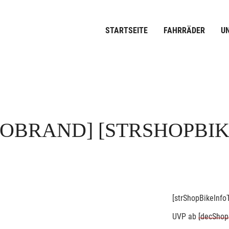
STARTSEITE
FAHRRÄDER
U
FOBRAND]
[STRSHOPBI
[strShopBikeInfoT
UVP
ab
[decShop