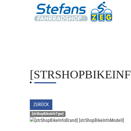
[STRSHOPBIKEIN
ZURÜCK
[strShopBikeInfoType]