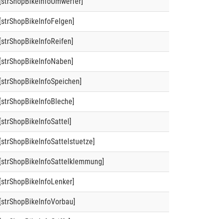
[strShopBikeInfoUmwerfer]
[strShopBikeInfoFelgen]
[strShopBikeInfoReifen]
[strShopBikeInfoNaben]
[strShopBikeInfoSpeichen]
[strShopBikeInfoBleche]
[strShopBikeInfoSattel]
[strShopBikeInfoSattelstuetze]
[strShopBikeInfoSattelklemmung]
[strShopBikeInfoLenker]
[strShopBikeInfoVorbau]