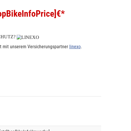
pBikeInfoPrice]
€*
CHUTZ?
rt mit unserem Versicherungspartner
linexo
.