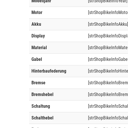
Modelljahr
[strShopBikeInfoYear]
Motor
[strShopBikeInfoMoto
Akku
[strShopBikeInfoAkku
Display
[strShopBikeInfoDispl
Material
[strShopBikeInfoMater
Gabel
[strShopBikeInfoGabe
Hinterbaufederung
[strShopBikeInfoHint
Bremse
[strShopBikeInfoBrem
Bremshebel
[strShopBikeInfoBrem
Schaltung
[strShopBikeInfoScha
Schalthebel
[strShopBikeInfoSchal