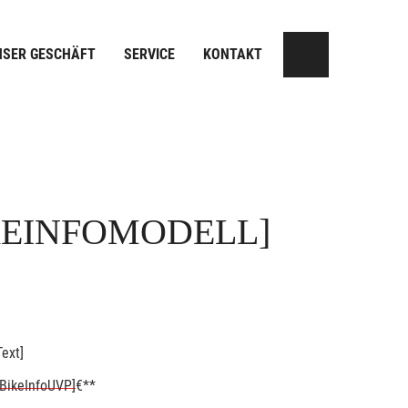
NSER GESCHÄFT
SERVICE
KONTAKT
KEINFOMODELL]
ext]
BikeInfoUVP]
€**