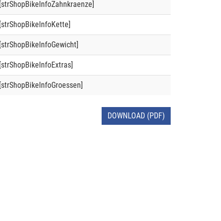
[strShopBikeInfoZahnkraenze]
[strShopBikeInfoKette]
[strShopBikeInfoGewicht]
[strShopBikeInfoExtras]
[strShopBikeInfoGroessen]
DOWNLOAD (PDF)