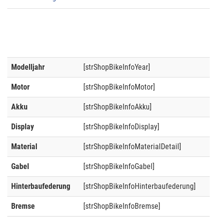
Modelljahr
[strShopBikeInfoYear]
Motor
[strShopBikeInfoMotor]
Akku
[strShopBikeInfoAkku]
Display
[strShopBikeInfoDisplay]
Material
[strShopBikeInfoMaterialDetail]
Gabel
[strShopBikeInfoGabel]
Hinterbaufederung
[strShopBikeInfoHinterbaufederung]
Bremse
[strShopBikeInfoBremse]