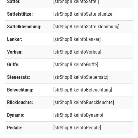
Sattel:
[strShopBikeInfoSattel]
Sattelstütze:
[strShopBikeInfoSattelstuetze]
Sattelklemmung:
[strShopBikeInfoSattelklemmung]
Lenker:
[strShopBikeInfoLenker]
Vorbau:
[strShopBikeInfoVorbau]
Griffe:
[strShopBikeInfoGriffe]
Steuersatz:
[strShopBikeInfoSteuersatz]
Beleuchtung:
[strShopBikeInfoBeleuchtung]
Rückleuchte:
[strShopBikeInfoRueckleuchte]
Dynamo:
[strShopBikeInfoDynamo]
Pedale:
[strShopBikeInfoPedale]