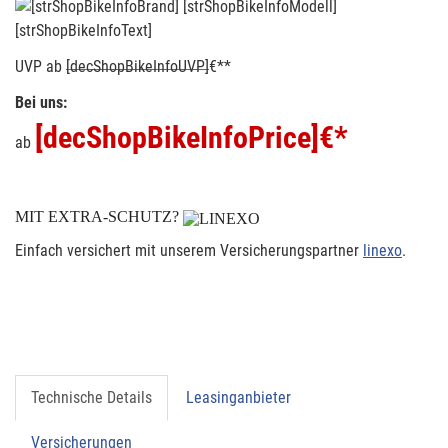
[strShopBikeInfoText]
UVP
ab
[decShopBikeInfoUVP]
€**
Bei uns:
[decShopBikeInfoPrice]
€*
ab
MIT EXTRA-SCHUTZ?
Einfach versichert mit unserem Versicherungspartner
linexo
.
Technische Details
Leasinganbieter
Versicherungen