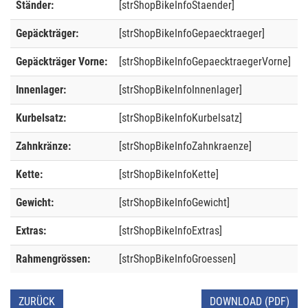
Ständer:
[strShopBikeInfoStaender]
Gepäckträger:
[strShopBikeInfoGepaecktraeger]
Gepäckträger Vorne:
[strShopBikeInfoGepaecktraegerVorne]
Innenlager:
[strShopBikeInfoInnenlager]
Kurbelsatz:
[strShopBikeInfoKurbelsatz]
Zahnkränze:
[strShopBikeInfoZahnkraenze]
Kette:
[strShopBikeInfoKette]
Gewicht:
[strShopBikeInfoGewicht]
Extras:
[strShopBikeInfoExtras]
Rahmengrössen:
[strShopBikeInfoGroessen]
ZURÜCK
DOWNLOAD (PDF)