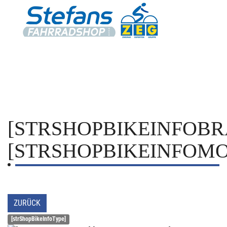
[STRSHOPBIKEINFOBR
[STRSHOPBIKEINFOMO
ZURÜCK
[strShopBikeInfoType]