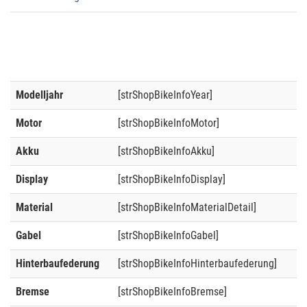
Modelljahr
[strShopBikeInfoYear]
Motor
[strShopBikeInfoMotor]
Akku
[strShopBikeInfoAkku]
Display
[strShopBikeInfoDisplay]
Material
[strShopBikeInfoMaterialDetail]
Gabel
[strShopBikeInfoGabel]
Hinterbaufederung
[strShopBikeInfoHinterbaufederung]
Bremse
[strShopBikeInfoBremse]