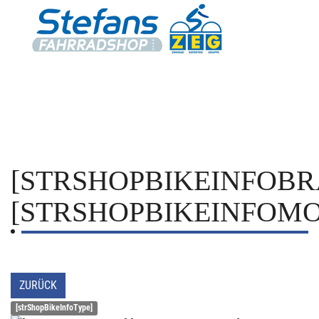
[STRSHOPBIKEINFOBR
[STRSHOPBIKEINFOMO
ZURÜCK
[strShopBikeInfoType]