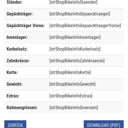
Ständer:
[strShopBikeInfoStaender]
Gepäckträger:
[strShopBikeInfoGepaecktraeger]
Gepäckträger Vorne:
[strShopBikeInfoGepaecktraegerVorne]
Innenlager:
[strShopBikeInfoInnenlager]
Kurbelsatz:
[strShopBikeInfoKurbelsatz]
Zahnkränze:
[strShopBikeInfoZahnkraenze]
Kette:
[strShopBikeInfoKette]
Gewicht:
[strShopBikeInfoGewicht]
Extras:
[strShopBikeInfoExtras]
Rahmengrössen:
[strShopBikeInfoGroessen]
ZURÜCK
DOWNLOAD (PDF)