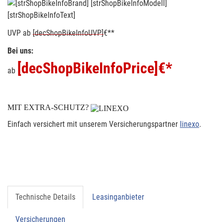
[strShopBikeInfoText]
UVP
ab
[decShopBikeInfoUVP]
€**
Bei uns:
[decShopBikeInfoPrice]
€*
ab
MIT EXTRA-SCHUTZ?
Einfach versichert mit unserem Versicherungspartner
linexo
.
Technische Details
Leasinganbieter
Versicherungen