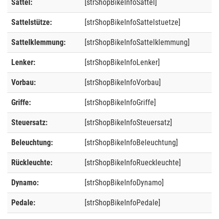
Sattel:
[strShopBikeInfoSattel]
Sattelstütze:
[strShopBikeInfoSattelstuetze]
Sattelklemmung:
[strShopBikeInfoSattelklemmung]
Lenker:
[strShopBikeInfoLenker]
Vorbau:
[strShopBikeInfoVorbau]
Griffe:
[strShopBikeInfoGriffe]
Steuersatz:
[strShopBikeInfoSteuersatz]
Beleuchtung:
[strShopBikeInfoBeleuchtung]
Rückleuchte:
[strShopBikeInfoRueckleuchte]
Dynamo:
[strShopBikeInfoDynamo]
Pedale:
[strShopBikeInfoPedale]