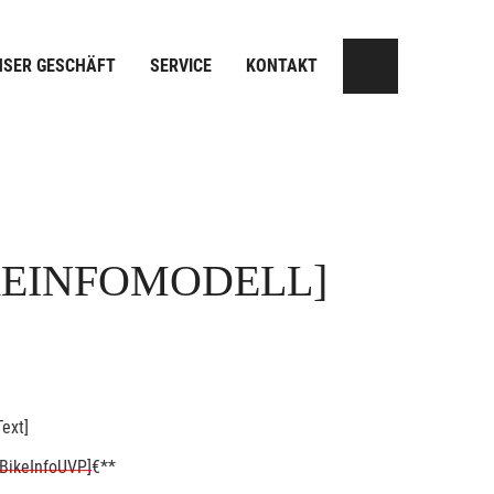
NSER GESCHÄFT
SERVICE
KONTAKT
KEINFOMODELL]
ext]
BikeInfoUVP]
€**