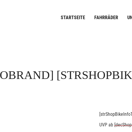
STARTSEITE
FAHRRÄDER
U
FOBRAND]
[STRSHOPBI
[strShopBikeInfoT
UVP
ab
[decShop