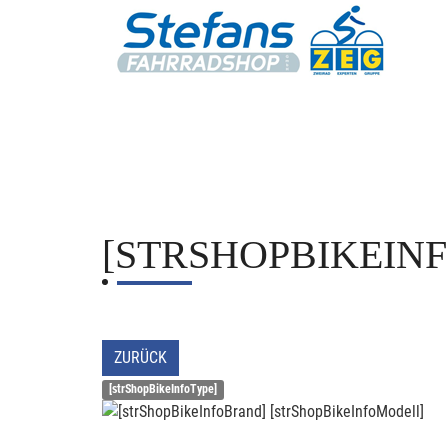
[STRSHOPBIKEIN
ZURÜCK
[strShopBikeInfoType]