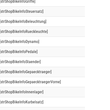
[strShopBikeInfoGriffe]
[strShopBikeInfoSteuersatz]
[strShopBikeInfoBeleuchtung]
[strShopBikeInfoRueckleuchte]
[strShopBikeInfoDynamo]
[strShopBikeInfoPedale]
[strShopBikeInfoStaender]
[strShopBikeInfoGepaecktraeger]
[strShopBikeInfoGepaecktraegerVorne]
[strShopBikeInfoInnenlager]
[strShopBikeInfoKurbelsatz]