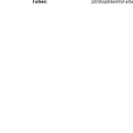
Farben:
[strShopBikeInfoFarb