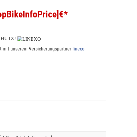
pBikeInfoPrice]
€*
CHUTZ?
rt mit unserem Versicherungspartner
linexo
.