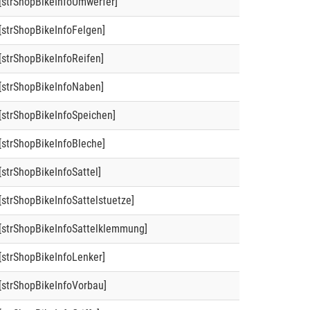
[strShopBikeInfoUmwerfer]
[strShopBikeInfoFelgen]
[strShopBikeInfoReifen]
[strShopBikeInfoNaben]
[strShopBikeInfoSpeichen]
[strShopBikeInfoBleche]
[strShopBikeInfoSattel]
[strShopBikeInfoSattelstuetze]
[strShopBikeInfoSattelklemmung]
[strShopBikeInfoLenker]
[strShopBikeInfoVorbau]