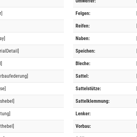
Umwerfer:
r]
Felgen:
]
Reifen:
ay]
Naben:
ialDetail]
Speichen:
l]
Bleche:
erbaufederung]
Sattel:
se]
Sattelstütze:
shebel]
Sattelklemmung:
ltung]
Lenker:
thebel]
Vorbau: