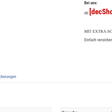
Bei uns:
[decSho
ab
MIT EXTRA-S
Einfach versiche
icherungen