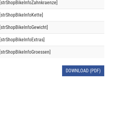
[strShopBikeInfoZahnkraenze]
[strShopBikeInfoKette]
[strShopBikeInfoGewicht]
[strShopBikeInfoExtras]
[strShopBikeInfoGroessen]
DOWNLOAD (PDF)