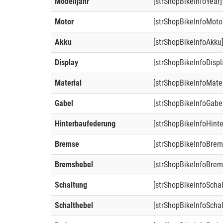
Modelljahr
[strShopBikeInfoYear]
Motor
[strShopBikeInfoMoto
Akku
[strShopBikeInfoAkku
Display
[strShopBikeInfoDispl
Material
[strShopBikeInfoMater
Gabel
[strShopBikeInfoGabe
Hinterbaufederung
[strShopBikeInfoHint
Bremse
[strShopBikeInfoBrem
Bremshebel
[strShopBikeInfoBrem
Schaltung
[strShopBikeInfoScha
Schalthebel
[strShopBikeInfoSchal