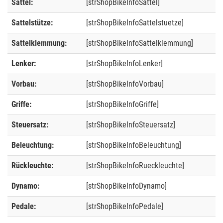
Sattel:
[strShopBikeInfoSattel]
Sattelstütze:
[strShopBikeInfoSattelstuetze]
Sattelklemmung:
[strShopBikeInfoSattelklemmung]
Lenker:
[strShopBikeInfoLenker]
Vorbau:
[strShopBikeInfoVorbau]
Griffe:
[strShopBikeInfoGriffe]
Steuersatz:
[strShopBikeInfoSteuersatz]
Beleuchtung:
[strShopBikeInfoBeleuchtung]
Rückleuchte:
[strShopBikeInfoRueckleuchte]
Dynamo:
[strShopBikeInfoDynamo]
Pedale:
[strShopBikeInfoPedale]