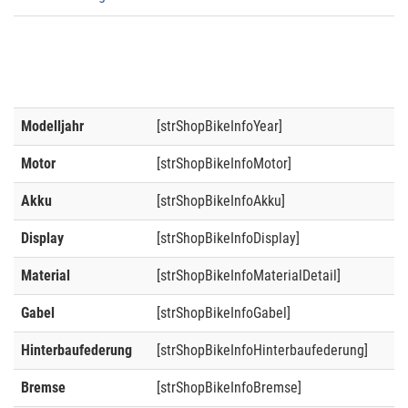
Modelljahr
[strShopBikeInfoYear]
Motor
[strShopBikeInfoMotor]
Akku
[strShopBikeInfoAkku]
Display
[strShopBikeInfoDisplay]
Material
[strShopBikeInfoMaterialDetail]
Gabel
[strShopBikeInfoGabel]
Hinterbaufederung
[strShopBikeInfoHinterbaufederung]
Bremse
[strShopBikeInfoBremse]