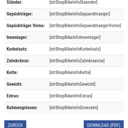
Ständer:
[strShopBikeInfoStaender]
Gepäckträger:
[strShopBikeInfoGepaecktraeger]
Gepäckträger Vorne:
[strShopBikeInfoGepaecktraegerVorne]
Innenlager:
[strShopBikeInfoInnenlager]
Kurbelsatz:
[strShopBikeInfoKurbelsatz]
Zahnkränze:
[strShopBikeInfoZahnkraenze]
Kette:
[strShopBikeInfoKette]
Gewicht:
[strShopBikeInfoGewicht]
Extras:
[strShopBikeInfoExtras]
Rahmengrössen:
[strShopBikeInfoGroessen]
ZURÜCK
DOWNLOAD (PDF)