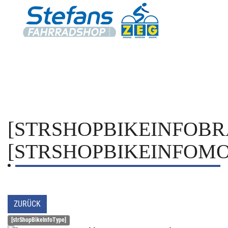
[STRSHOPBIKEINFOBR
[STRSHOPBIKEINFOMO
ZURÜCK
[strShopBikeInfoType]