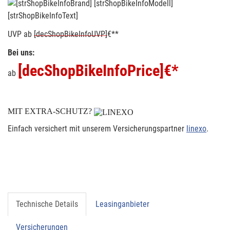
[strShopBikeInfoText]
UVP
ab
[decShopBikeInfoUVP]
€**
Bei uns:
[decShopBikeInfoPrice]
€*
ab
MIT EXTRA-SCHUTZ?
Einfach versichert mit unserem Versicherungspartner
linexo
.
Technische Details
Leasinganbieter
Versicherungen