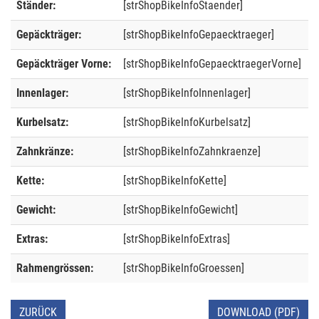
Ständer:
[strShopBikeInfoStaender]
Gepäckträger:
[strShopBikeInfoGepaecktraeger]
Gepäckträger Vorne:
[strShopBikeInfoGepaecktraegerVorne]
Innenlager:
[strShopBikeInfoInnenlager]
Kurbelsatz:
[strShopBikeInfoKurbelsatz]
Zahnkränze:
[strShopBikeInfoZahnkraenze]
Kette:
[strShopBikeInfoKette]
Gewicht:
[strShopBikeInfoGewicht]
Extras:
[strShopBikeInfoExtras]
Rahmengrössen:
[strShopBikeInfoGroessen]
ZURÜCK
DOWNLOAD (PDF)