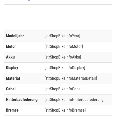
Modelljahr
[strShopBikeInfoYear]
Motor
[strShopBikeInfoMotor]
Akku
[strShopBikeInfoAkku]
Display
[strShopBikeInfoDisplay]
Material
[strShopBikeInfoMaterialDetail]
Gabel
[strShopBikeInfoGabel]
Hinterbaufederung
[strShopBikeInfoHinterbaufederung]
Bremse
[strShopBikeInfoBremse]