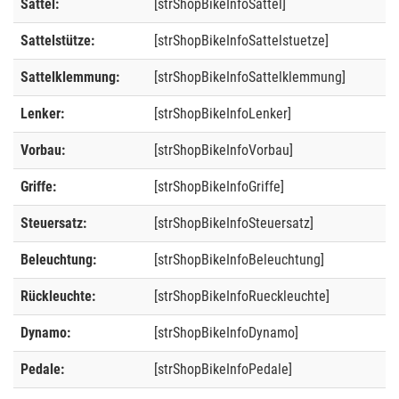
Sattel:
[strShopBikeInfoSattel]
Sattelstütze:
[strShopBikeInfoSattelstuetze]
Sattelklemmung:
[strShopBikeInfoSattelklemmung]
Lenker:
[strShopBikeInfoLenker]
Vorbau:
[strShopBikeInfoVorbau]
Griffe:
[strShopBikeInfoGriffe]
Steuersatz:
[strShopBikeInfoSteuersatz]
Beleuchtung:
[strShopBikeInfoBeleuchtung]
Rückleuchte:
[strShopBikeInfoRueckleuchte]
Dynamo:
[strShopBikeInfoDynamo]
Pedale:
[strShopBikeInfoPedale]