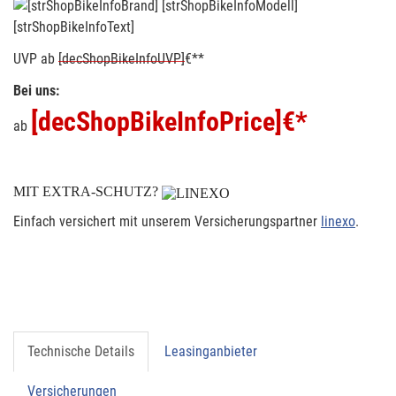
[strShopBikeInfoText]
UVP
ab
[decShopBikeInfoUVP]
€**
Bei uns:
[decShopBikeInfoPrice]
€*
ab
MIT EXTRA-SCHUTZ?
Einfach versichert mit unserem Versicherungspartner
linexo
.
Technische Details
Leasinganbieter
Versicherungen