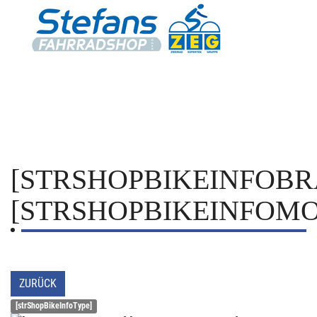
[STRSHOPBIKEINFOBR
[STRSHOPBIKEINFOMO
ZURÜCK
[strShopBikeInfoType]