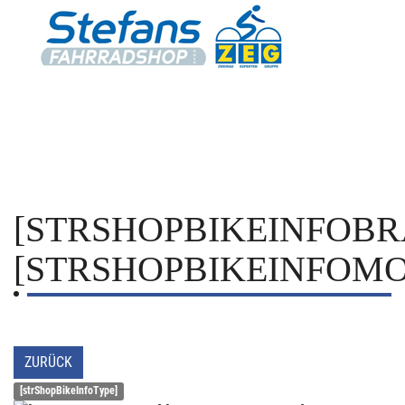
[STRSHOPBIKEINFOBR
[STRSHOPBIKEINFOMO
ZURÜCK
[strShopBikeInfoType]