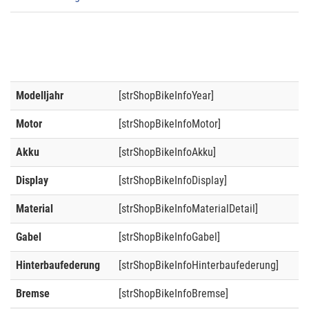
Modelljahr
[strShopBikeInfoYear]
Motor
[strShopBikeInfoMotor]
Akku
[strShopBikeInfoAkku]
Display
[strShopBikeInfoDisplay]
Material
[strShopBikeInfoMaterialDetail]
Gabel
[strShopBikeInfoGabel]
Hinterbaufederung
[strShopBikeInfoHinterbaufederung]
Bremse
[strShopBikeInfoBremse]