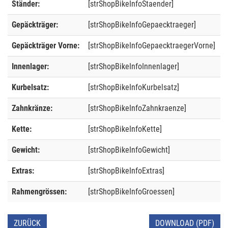
Ständer:
[strShopBikeInfoStaender]
Gepäckträger:
[strShopBikeInfoGepaecktraeger]
Gepäckträger Vorne:
[strShopBikeInfoGepaecktraegerVorne]
Innenlager:
[strShopBikeInfoInnenlager]
Kurbelsatz:
[strShopBikeInfoKurbelsatz]
Zahnkränze:
[strShopBikeInfoZahnkraenze]
Kette:
[strShopBikeInfoKette]
Gewicht:
[strShopBikeInfoGewicht]
Extras:
[strShopBikeInfoExtras]
Rahmengrössen:
[strShopBikeInfoGroessen]
ZURÜCK
DOWNLOAD (PDF)