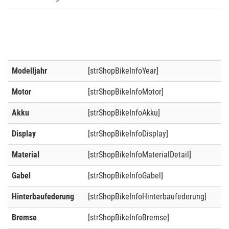
Modelljahr
[strShopBikeInfoYear]
Motor
[strShopBikeInfoMotor]
Akku
[strShopBikeInfoAkku]
Display
[strShopBikeInfoDisplay]
Material
[strShopBikeInfoMaterialDetail]
Gabel
[strShopBikeInfoGabel]
Hinterbaufederung
[strShopBikeInfoHinterbaufederung]
Bremse
[strShopBikeInfoBremse]