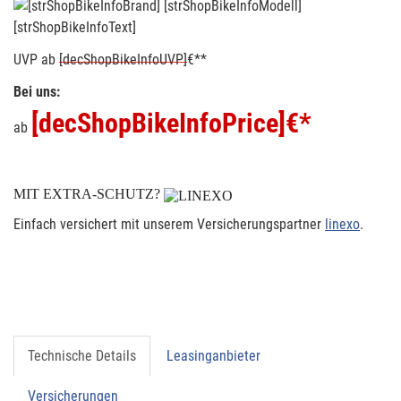
[strShopBikeInfoText]
UVP
ab
[decShopBikeInfoUVP]
€**
Bei uns:
[decShopBikeInfoPrice]
€*
ab
MIT EXTRA-SCHUTZ?
Einfach versichert mit unserem Versicherungspartner
linexo
.
Technische Details
Leasinganbieter
Versicherungen