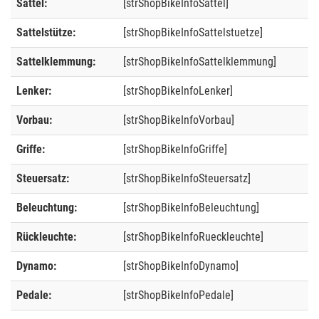
Sattel:
[strShopBikeInfoSattel]
Sattelstütze:
[strShopBikeInfoSattelstuetze]
Sattelklemmung:
[strShopBikeInfoSattelklemmung]
Lenker:
[strShopBikeInfoLenker]
Vorbau:
[strShopBikeInfoVorbau]
Griffe:
[strShopBikeInfoGriffe]
Steuersatz:
[strShopBikeInfoSteuersatz]
Beleuchtung:
[strShopBikeInfoBeleuchtung]
Rückleuchte:
[strShopBikeInfoRueckleuchte]
Dynamo:
[strShopBikeInfoDynamo]
Pedale:
[strShopBikeInfoPedale]