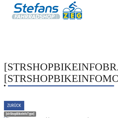
[STRSHOPBIKEINFOBR
[STRSHOPBIKEINFOMO
ZURÜCK
[strShopBikeInfoType]