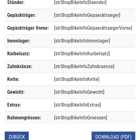
Ständer:
[strShopBikeInfoStaender]
Gepäckträger:
[strShopBikeInfoGepaecktraeger]
Gepäckträger Vorne:
[strShopBikeInfoGepaecktraegerVorne]
Innenlager:
[strShopBikeInfoInnenlager]
Kurbelsatz:
[strShopBikeInfoKurbelsatz]
Zahnkränze:
[strShopBikeInfoZahnkraenze]
Kette:
[strShopBikeInfoKette]
Gewicht:
[strShopBikeInfoGewicht]
Extras:
[strShopBikeInfoExtras]
Rahmengrössen:
[strShopBikeInfoGroessen]
ZURÜCK
DOWNLOAD (PDF)