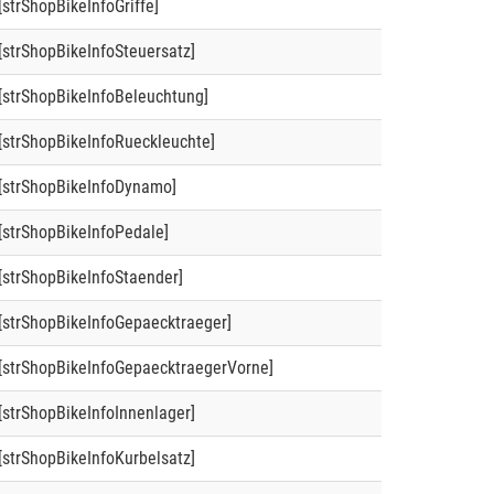
[strShopBikeInfoGriffe]
[strShopBikeInfoSteuersatz]
[strShopBikeInfoBeleuchtung]
[strShopBikeInfoRueckleuchte]
[strShopBikeInfoDynamo]
[strShopBikeInfoPedale]
[strShopBikeInfoStaender]
[strShopBikeInfoGepaecktraeger]
[strShopBikeInfoGepaecktraegerVorne]
[strShopBikeInfoInnenlager]
[strShopBikeInfoKurbelsatz]