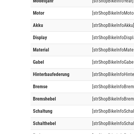
Modelljahr
[strShopBikeInfoYear]
Motor
[strShopBikeInfoMoto
Akku
[strShopBikeInfoAkku
Display
[strShopBikeInfoDispl
Material
[strShopBikeInfoMater
Gabel
[strShopBikeInfoGabe
Hinterbaufederung
[strShopBikeInfoHint
Bremse
[strShopBikeInfoBrem
Bremshebel
[strShopBikeInfoBrem
Schaltung
[strShopBikeInfoScha
Schalthebel
[strShopBikeInfoSchal