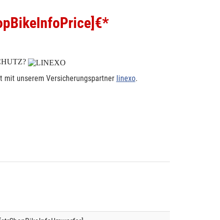
pBikeInfoPrice]
€*
CHUTZ?
rt mit unserem Versicherungspartner
linexo
.