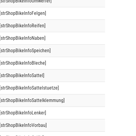
[strShopBikeInfoUmwerfer]
[strShopBikeInfoFelgen]
[strShopBikeInfoReifen]
[strShopBikeInfoNaben]
[strShopBikeInfoSpeichen]
[strShopBikeInfoBleche]
[strShopBikeInfoSattel]
[strShopBikeInfoSattelstuetze]
[strShopBikeInfoSattelklemmung]
[strShopBikeInfoLenker]
[strShopBikeInfoVorbau]