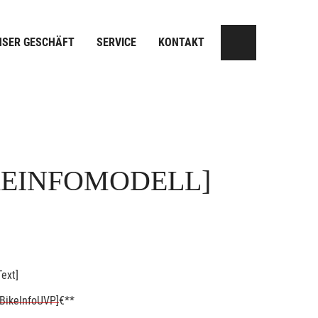
NSER GESCHÄFT
SERVICE
KONTAKT
KEINFOMODELL]
ext]
BikeInfoUVP]
€**