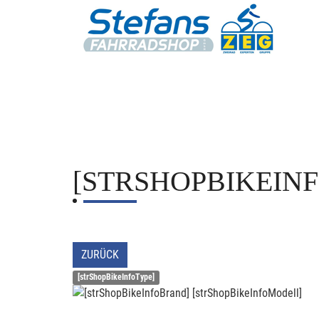
[STRSHOPBIKEIN
ZURÜCK
[strShopBikeInfoType]