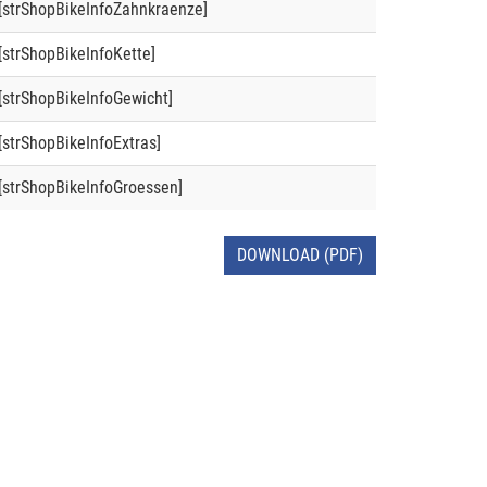
[strShopBikeInfoZahnkraenze]
[strShopBikeInfoKette]
[strShopBikeInfoGewicht]
[strShopBikeInfoExtras]
[strShopBikeInfoGroessen]
DOWNLOAD (PDF)