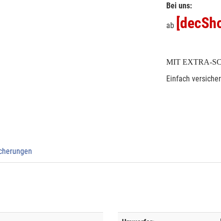
Bei uns:
[decSho
ab
MIT EXTRA-S
Einfach versiche
icherungen