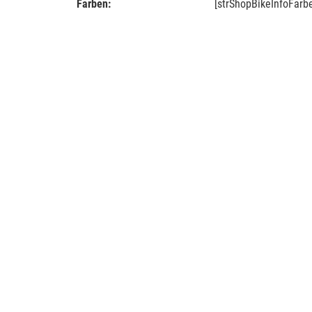
Farben:
[strShopBikeInfoFarb