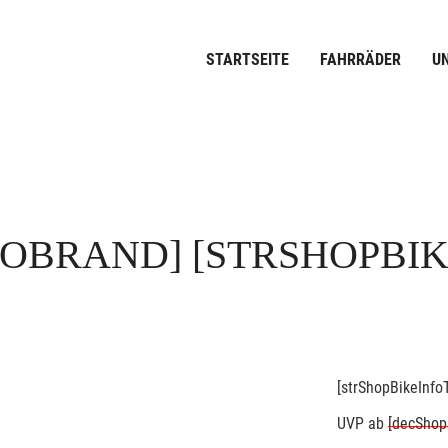
STARTSEITE
FAHRRÄDER
U
FOBRAND]
[STRSHOPBI
[strShopBikeInfoT
UVP
ab
[decShop