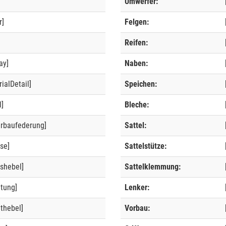
Umwerfer:
r]
Felgen:
]
Reifen:
ay]
Naben:
ialDetail]
Speichen:
l]
Bleche:
erbaufederung]
Sattel:
se]
Sattelstütze:
shebel]
Sattelklemmung:
ltung]
Lenker:
thebel]
Vorbau: