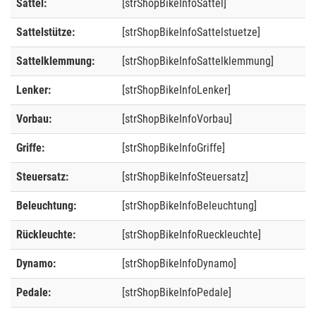
Sattel:
[strShopBikeInfoSattel]
Sattelstütze:
[strShopBikeInfoSattelstuetze]
Sattelklemmung:
[strShopBikeInfoSattelklemmung]
Lenker:
[strShopBikeInfoLenker]
Vorbau:
[strShopBikeInfoVorbau]
Griffe:
[strShopBikeInfoGriffe]
Steuersatz:
[strShopBikeInfoSteuersatz]
Beleuchtung:
[strShopBikeInfoBeleuchtung]
Rückleuchte:
[strShopBikeInfoRueckleuchte]
Dynamo:
[strShopBikeInfoDynamo]
Pedale:
[strShopBikeInfoPedale]