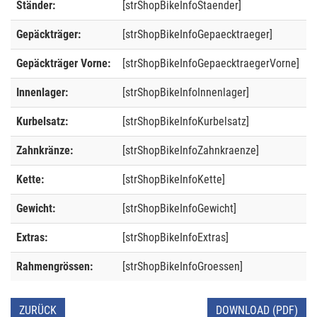
Ständer:
[strShopBikeInfoStaender]
Gepäckträger:
[strShopBikeInfoGepaecktraeger]
Gepäckträger Vorne:
[strShopBikeInfoGepaecktraegerVorne]
Innenlager:
[strShopBikeInfoInnenlager]
Kurbelsatz:
[strShopBikeInfoKurbelsatz]
Zahnkränze:
[strShopBikeInfoZahnkraenze]
Kette:
[strShopBikeInfoKette]
Gewicht:
[strShopBikeInfoGewicht]
Extras:
[strShopBikeInfoExtras]
Rahmengrössen:
[strShopBikeInfoGroessen]
ZURÜCK
DOWNLOAD (PDF)