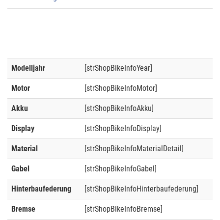
Modelljahr
[strShopBikeInfoYear]
Motor
[strShopBikeInfoMotor]
Akku
[strShopBikeInfoAkku]
Display
[strShopBikeInfoDisplay]
Material
[strShopBikeInfoMaterialDetail]
Gabel
[strShopBikeInfoGabel]
Hinterbaufederung
[strShopBikeInfoHinterbaufederung]
Bremse
[strShopBikeInfoBremse]