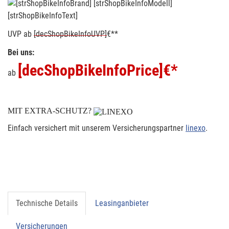
[strShopBikeInfoText]
UVP
ab
[decShopBikeInfoUVP]
€**
Bei uns:
[decShopBikeInfoPrice]
€*
ab
MIT EXTRA-SCHUTZ?
Einfach versichert mit unserem Versicherungspartner
linexo
.
Technische Details
Leasinganbieter
Versicherungen