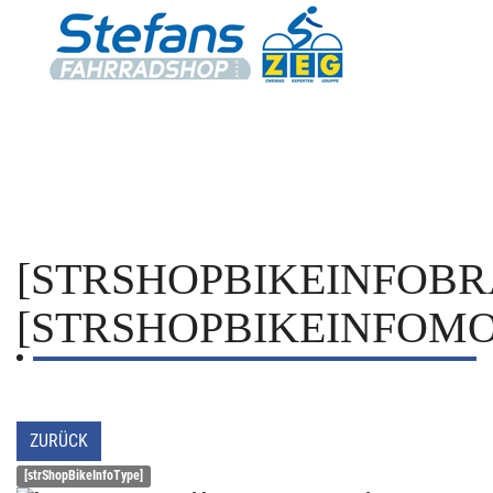
[STRSHOPBIKEINFOBR
[STRSHOPBIKEINFOMO
ZURÜCK
[strShopBikeInfoType]