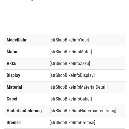
Modelljahr
[strShopBikeInfoYear]
Motor
[strShopBikeInfoMotor]
Akku
[strShopBikeInfoAkku]
Display
[strShopBikeInfoDisplay]
Material
[strShopBikeInfoMaterialDetail]
Gabel
[strShopBikeInfoGabel]
Hinterbaufederung
[strShopBikeInfoHinterbaufederung]
Bremse
[strShopBikeInfoBremse]