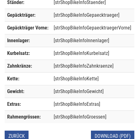
Ständer:
[strShopBikeInfoStaender]
Gepäckträger:
[strShopBikeInfoGepaecktraeger]
Gepäckträger Vorne:
[strShopBikeInfoGepaecktraegerVorne]
Innenlager:
[strShopBikeInfoInnenlager]
Kurbelsatz:
[strShopBikeInfoKurbelsatz]
Zahnkränze:
[strShopBikeInfoZahnkraenze]
Kette:
[strShopBikeInfoKette]
Gewicht:
[strShopBikeInfoGewicht]
Extras:
[strShopBikeInfoExtras]
Rahmengrössen:
[strShopBikeInfoGroessen]
ZURÜCK
DOWNLOAD (PDF)