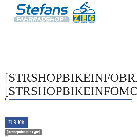
[STRSHOPBIKEINFOBR
[STRSHOPBIKEINFOMO
ZURÜCK
[strShopBikeInfoType]