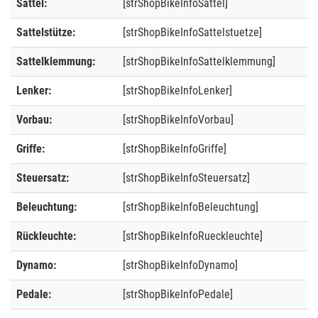
Sattel:
[strShopBikeInfoSattel]
Sattelstütze:
[strShopBikeInfoSattelstuetze]
Sattelklemmung:
[strShopBikeInfoSattelklemmung]
Lenker:
[strShopBikeInfoLenker]
Vorbau:
[strShopBikeInfoVorbau]
Griffe:
[strShopBikeInfoGriffe]
Steuersatz:
[strShopBikeInfoSteuersatz]
Beleuchtung:
[strShopBikeInfoBeleuchtung]
Rückleuchte:
[strShopBikeInfoRueckleuchte]
Dynamo:
[strShopBikeInfoDynamo]
Pedale:
[strShopBikeInfoPedale]