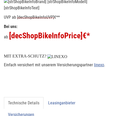
[strShopBikeInfoText]
UVP
ab
[decShopBikeInfoUVP]
€**
Bei uns:
[decShopBikeInfoPrice]
€*
ab
MIT EXTRA-SCHUTZ?
Einfach versichert mit unserem Versicherungspartner
linexo
.
Technische Details
Leasinganbieter
Versicherungen