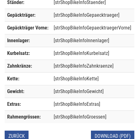
Ständer:
[strShopBikeInfoStaender]
Gepäckträger:
[strShopBikeInfoGepaecktraeger]
Gepäckträger Vorne:
[strShopBikeInfoGepaecktraegerVorne]
Innenlager:
[strShopBikeInfoInnenlager]
Kurbelsatz:
[strShopBikeInfoKurbelsatz]
Zahnkränze:
[strShopBikeInfoZahnkraenze]
Kette:
[strShopBikeInfoKette]
Gewicht:
[strShopBikeInfoGewicht]
Extras:
[strShopBikeInfoExtras]
Rahmengrössen:
[strShopBikeInfoGroessen]
ZURÜCK
DOWNLOAD (PDF)