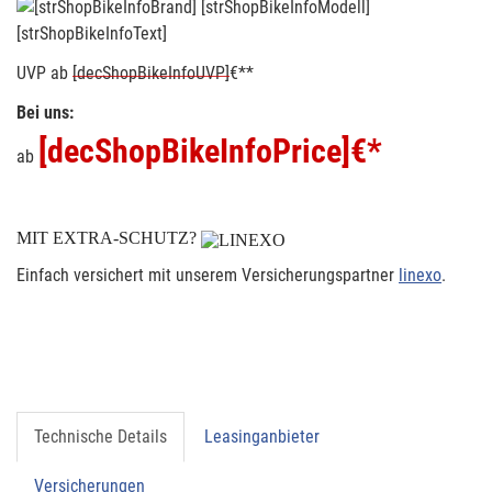
[strShopBikeInfoText]
UVP
ab
[decShopBikeInfoUVP]
€**
Bei uns:
[decShopBikeInfoPrice]
€*
ab
MIT EXTRA-SCHUTZ?
Einfach versichert mit unserem Versicherungspartner
linexo
.
Technische Details
Leasinganbieter
Versicherungen