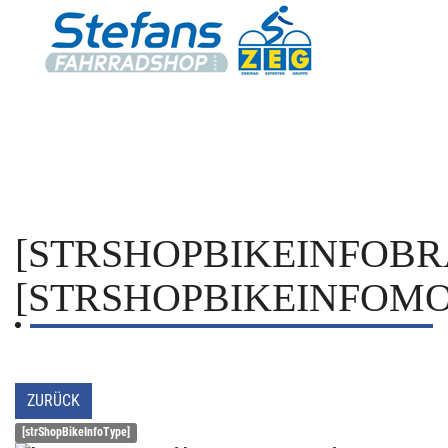
[STRSHOPBIKEINFOBR
[STRSHOPBIKEINFOMO
ZURÜCK
[strShopBikeInfoType]