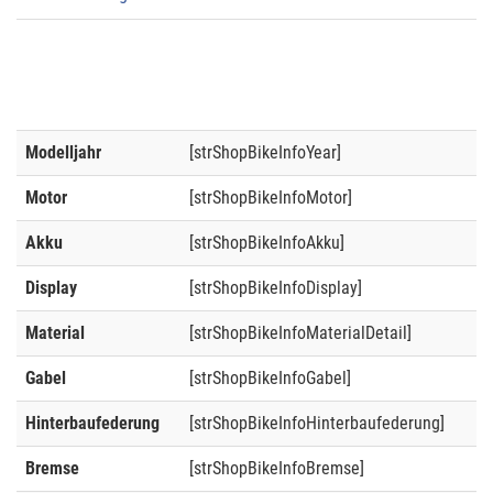
Modelljahr
[strShopBikeInfoYear]
Motor
[strShopBikeInfoMotor]
Akku
[strShopBikeInfoAkku]
Display
[strShopBikeInfoDisplay]
Material
[strShopBikeInfoMaterialDetail]
Gabel
[strShopBikeInfoGabel]
Hinterbaufederung
[strShopBikeInfoHinterbaufederung]
Bremse
[strShopBikeInfoBremse]