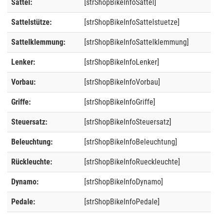
Sattel:
[strShopBikeInfoSattel]
Sattelstütze:
[strShopBikeInfoSattelstuetze]
Sattelklemmung:
[strShopBikeInfoSattelklemmung]
Lenker:
[strShopBikeInfoLenker]
Vorbau:
[strShopBikeInfoVorbau]
Griffe:
[strShopBikeInfoGriffe]
Steuersatz:
[strShopBikeInfoSteuersatz]
Beleuchtung:
[strShopBikeInfoBeleuchtung]
Rückleuchte:
[strShopBikeInfoRueckleuchte]
Dynamo:
[strShopBikeInfoDynamo]
Pedale:
[strShopBikeInfoPedale]