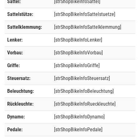
Sattel:
[strShopBikeInfoSattel]
Sattelstütze:
[strShopBikeInfoSattelstuetze]
Sattelklemmung:
[strShopBikeInfoSattelklemmung]
Lenker:
[strShopBikeInfoLenker]
Vorbau:
[strShopBikeInfoVorbau]
Griffe:
[strShopBikeInfoGriffe]
Steuersatz:
[strShopBikeInfoSteuersatz]
Beleuchtung:
[strShopBikeInfoBeleuchtung]
Rückleuchte:
[strShopBikeInfoRueckleuchte]
Dynamo:
[strShopBikeInfoDynamo]
Pedale:
[strShopBikeInfoPedale]