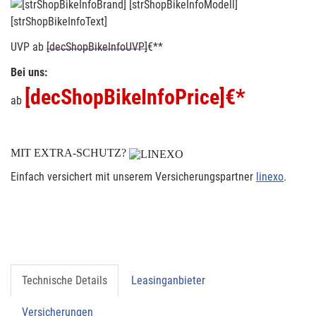
[strShopBikeInfoText]
UVP
ab
[decShopBikeInfoUVP]
€**
Bei uns:
[decShopBikeInfoPrice]
€*
ab
MIT EXTRA-SCHUTZ?
Einfach versichert mit unserem Versicherungspartner
linexo
.
Technische Details
Leasinganbieter
Versicherungen