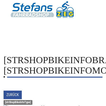
[STRSHOPBIKEINFOBR
[STRSHOPBIKEINFOMO
ZURÜCK
[strShopBikeInfoType]