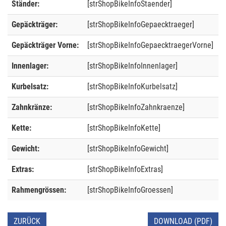
Ständer:
[strShopBikeInfoStaender]
Gepäckträger:
[strShopBikeInfoGepaecktraeger]
Gepäckträger Vorne:
[strShopBikeInfoGepaecktraegerVorne]
Innenlager:
[strShopBikeInfoInnenlager]
Kurbelsatz:
[strShopBikeInfoKurbelsatz]
Zahnkränze:
[strShopBikeInfoZahnkraenze]
Kette:
[strShopBikeInfoKette]
Gewicht:
[strShopBikeInfoGewicht]
Extras:
[strShopBikeInfoExtras]
Rahmengrössen:
[strShopBikeInfoGroessen]
ZURÜCK
DOWNLOAD (PDF)