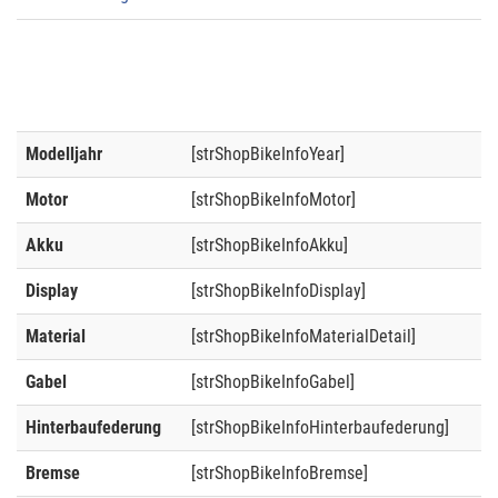
Modelljahr
[strShopBikeInfoYear]
Motor
[strShopBikeInfoMotor]
Akku
[strShopBikeInfoAkku]
Display
[strShopBikeInfoDisplay]
Material
[strShopBikeInfoMaterialDetail]
Gabel
[strShopBikeInfoGabel]
Hinterbaufederung
[strShopBikeInfoHinterbaufederung]
Bremse
[strShopBikeInfoBremse]