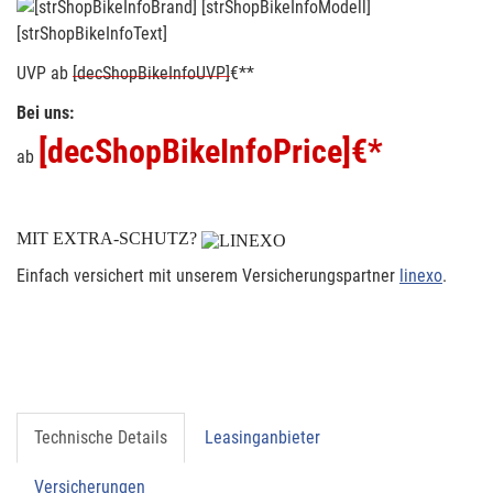
[strShopBikeInfoText]
UVP
ab
[decShopBikeInfoUVP]
€**
Bei uns:
[decShopBikeInfoPrice]
€*
ab
MIT EXTRA-SCHUTZ?
Einfach versichert mit unserem Versicherungspartner
linexo
.
Technische Details
Leasinganbieter
Versicherungen