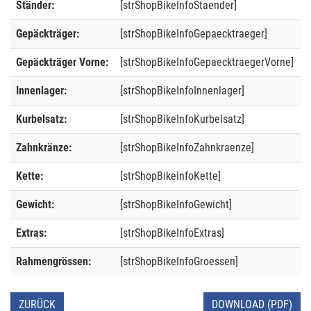
Ständer:
[strShopBikeInfoStaender]
Gepäckträger:
[strShopBikeInfoGepaecktraeger]
Gepäckträger Vorne:
[strShopBikeInfoGepaecktraegerVorne]
Innenlager:
[strShopBikeInfoInnenlager]
Kurbelsatz:
[strShopBikeInfoKurbelsatz]
Zahnkränze:
[strShopBikeInfoZahnkraenze]
Kette:
[strShopBikeInfoKette]
Gewicht:
[strShopBikeInfoGewicht]
Extras:
[strShopBikeInfoExtras]
Rahmengrössen:
[strShopBikeInfoGroessen]
ZURÜCK
DOWNLOAD (PDF)