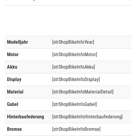
Modelljahr
[strShopBikeInfoYear]
Motor
[strShopBikeInfoMotor]
Akku
[strShopBikeInfoAkku]
Display
[strShopBikeInfoDisplay]
Material
[strShopBikeInfoMaterialDetail]
Gabel
[strShopBikeInfoGabel]
Hinterbaufederung
[strShopBikeInfoHinterbaufederung]
Bremse
[strShopBikeInfoBremse]