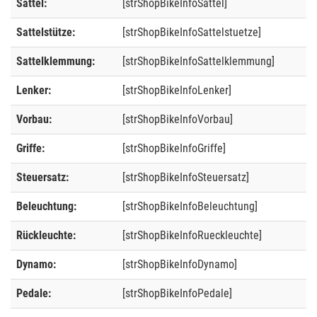
Sattel:
[strShopBikeInfoSattel]
Sattelstütze:
[strShopBikeInfoSattelstuetze]
Sattelklemmung:
[strShopBikeInfoSattelklemmung]
Lenker:
[strShopBikeInfoLenker]
Vorbau:
[strShopBikeInfoVorbau]
Griffe:
[strShopBikeInfoGriffe]
Steuersatz:
[strShopBikeInfoSteuersatz]
Beleuchtung:
[strShopBikeInfoBeleuchtung]
Rückleuchte:
[strShopBikeInfoRueckleuchte]
Dynamo:
[strShopBikeInfoDynamo]
Pedale:
[strShopBikeInfoPedale]