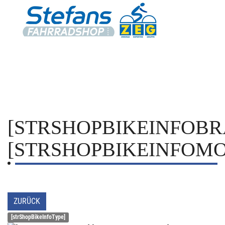
[STRSHOPBIKEINFOBR
[STRSHOPBIKEINFOMO
ZURÜCK
[strShopBikeInfoType]