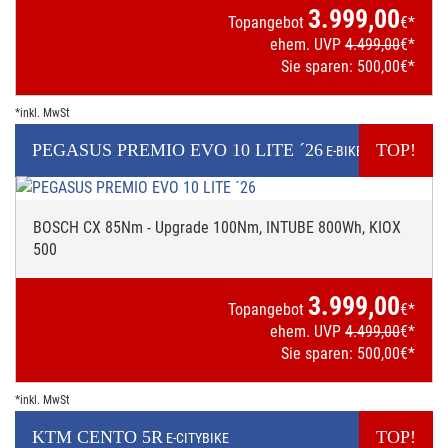
3.999,00
Topangebot
€*
ehem. UVP
4.499,00
€*
Sie sparen:
500,00
€*
*inkl. MwSt
PEGASUS
PREMIO EVO 10 LITE ´26
TOP!
E-BIKE
BOSCH CX 85Nm - Upgrade 100Nm, INTUBE 800Wh, KIOX
500
3.999,00
Topangebot
€*
ehem. UVP
4.499,00
€*
Sie sparen:
500,00
€*
*inkl. MwSt
KTM
CENTO 5R
TOP!
E-CITYBIKE