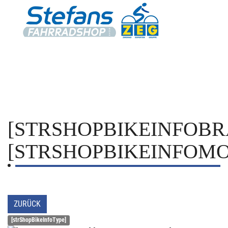
[STRSHOPBIKEINFOBR
[STRSHOPBIKEINFOMO
ZURÜCK
[strShopBikeInfoType]