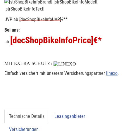
[strShopBikeInfoText]
UVP
ab
[decShopBikeInfoUVP]
€**
Bei uns:
[decShopBikeInfoPrice]
€*
ab
MIT EXTRA-SCHUTZ?
Einfach versichert mit unserem Versicherungspartner
linexo
.
Technische Details
Leasinganbieter
Versicherungen