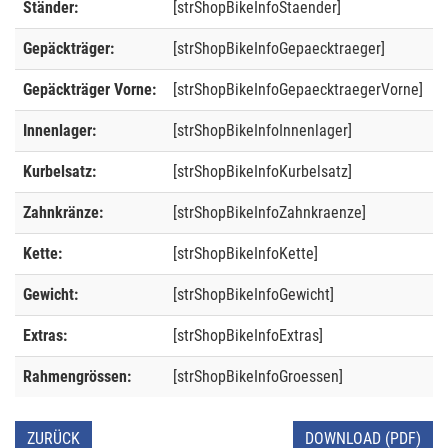
Ständer:
[strShopBikeInfoStaender]
Gepäckträger:
[strShopBikeInfoGepaecktraeger]
Gepäckträger Vorne:
[strShopBikeInfoGepaecktraegerVorne]
Innenlager:
[strShopBikeInfoInnenlager]
Kurbelsatz:
[strShopBikeInfoKurbelsatz]
Zahnkränze:
[strShopBikeInfoZahnkraenze]
Kette:
[strShopBikeInfoKette]
Gewicht:
[strShopBikeInfoGewicht]
Extras:
[strShopBikeInfoExtras]
Rahmengrössen:
[strShopBikeInfoGroessen]
ZURÜCK
DOWNLOAD (PDF)