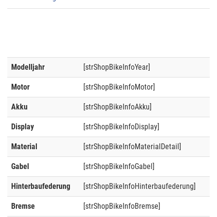
Modelljahr
[strShopBikeInfoYear]
Motor
[strShopBikeInfoMotor]
Akku
[strShopBikeInfoAkku]
Display
[strShopBikeInfoDisplay]
Material
[strShopBikeInfoMaterialDetail]
Gabel
[strShopBikeInfoGabel]
Hinterbaufederung
[strShopBikeInfoHinterbaufederung]
Bremse
[strShopBikeInfoBremse]