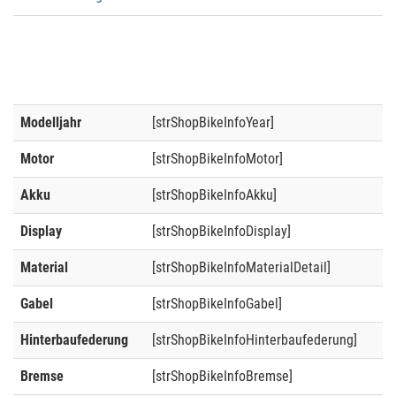
Modelljahr
[strShopBikeInfoYear]
Motor
[strShopBikeInfoMotor]
Akku
[strShopBikeInfoAkku]
Display
[strShopBikeInfoDisplay]
Material
[strShopBikeInfoMaterialDetail]
Gabel
[strShopBikeInfoGabel]
Hinterbaufederung
[strShopBikeInfoHinterbaufederung]
Bremse
[strShopBikeInfoBremse]