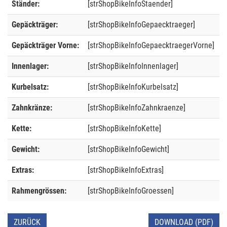
Ständer:
[strShopBikeInfoStaender]
Gepäckträger:
[strShopBikeInfoGepaecktraeger]
Gepäckträger Vorne:
[strShopBikeInfoGepaecktraegerVorne]
Innenlager:
[strShopBikeInfoInnenlager]
Kurbelsatz:
[strShopBikeInfoKurbelsatz]
Zahnkränze:
[strShopBikeInfoZahnkraenze]
Kette:
[strShopBikeInfoKette]
Gewicht:
[strShopBikeInfoGewicht]
Extras:
[strShopBikeInfoExtras]
Rahmengrössen:
[strShopBikeInfoGroessen]
ZURÜCK
DOWNLOAD (PDF)