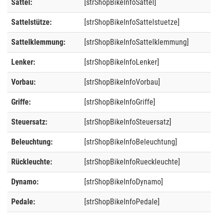
Sattel:
[strShopBikeInfoSattel]
Sattelstütze:
[strShopBikeInfoSattelstuetze]
Sattelklemmung:
[strShopBikeInfoSattelklemmung]
Lenker:
[strShopBikeInfoLenker]
Vorbau:
[strShopBikeInfoVorbau]
Griffe:
[strShopBikeInfoGriffe]
Steuersatz:
[strShopBikeInfoSteuersatz]
Beleuchtung:
[strShopBikeInfoBeleuchtung]
Rückleuchte:
[strShopBikeInfoRueckleuchte]
Dynamo:
[strShopBikeInfoDynamo]
Pedale:
[strShopBikeInfoPedale]