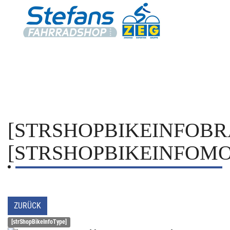
[STRSHOPBIKEINFOBR
[STRSHOPBIKEINFOMO
ZURÜCK
[strShopBikeInfoType]