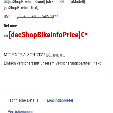
[strShopBikeInfoText]
UVP
ab
[decShopBikeInfoUVP]
€**
Bei uns:
[decShopBikeInfoPrice]
€*
ab
MIT EXTRA-SCHUTZ?
Einfach versichert mit unserem Versicherungspartner
linexo
.
Technische Details
Leasinganbieter
Versicherungen