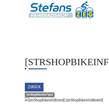
[STRSHOPBIKEIN
ZURÜCK
[strShopBikeInfoType]