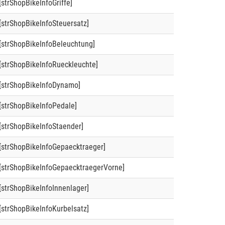
[strShopBikeInfoGriffe]
[strShopBikeInfoSteuersatz]
[strShopBikeInfoBeleuchtung]
[strShopBikeInfoRueckleuchte]
[strShopBikeInfoDynamo]
[strShopBikeInfoPedale]
[strShopBikeInfoStaender]
[strShopBikeInfoGepaecktraeger]
[strShopBikeInfoGepaecktraegerVorne]
[strShopBikeInfoInnenlager]
[strShopBikeInfoKurbelsatz]