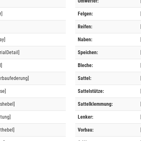
Umwerfer:
r]
Felgen:
]
Reifen:
ay]
Naben:
ialDetail]
Speichen:
l]
Bleche:
erbaufederung]
Sattel:
se]
Sattelstütze:
shebel]
Sattelklemmung:
ltung]
Lenker:
thebel]
Vorbau: