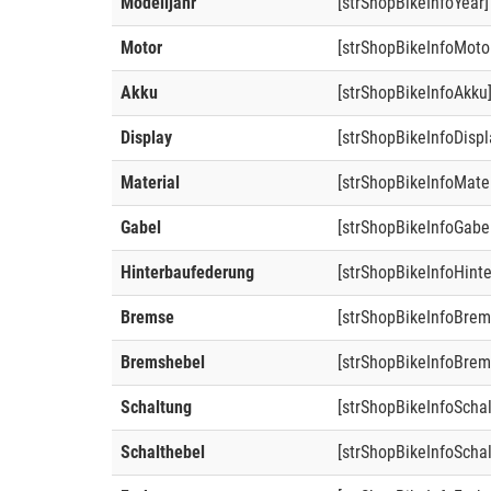
Modelljahr
[strShopBikeInfoYear]
Motor
[strShopBikeInfoMoto
Akku
[strShopBikeInfoAkku
Display
[strShopBikeInfoDispl
Material
[strShopBikeInfoMater
Gabel
[strShopBikeInfoGabe
Hinterbaufederung
[strShopBikeInfoHint
Bremse
[strShopBikeInfoBrem
Bremshebel
[strShopBikeInfoBrem
Schaltung
[strShopBikeInfoScha
Schalthebel
[strShopBikeInfoSchal