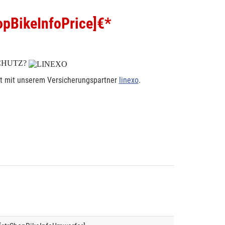
pBikeInfoPrice]
€*
CHUTZ?
rt mit unserem Versicherungspartner
linexo
.