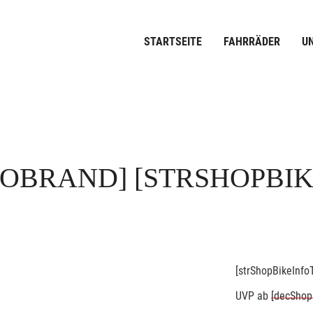
STARTSEITE
FAHRRÄDER
U
FOBRAND]
[STRSHOPBI
[strShopBikeInfoT
UVP
ab
[decShop