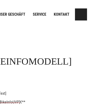
NSER GESCHÄFT
SERVICE
KONTAKT
KEINFOMODELL]
ext]
BikeInfoUVP]
€**