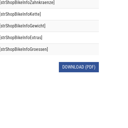
[strShopBikeInfoZahnkraenze]
[strShopBikeInfoKette]
[strShopBikeInfoGewicht]
[strShopBikeInfoExtras]
[strShopBikeInfoGroessen]
DOWNLOAD (PDF)