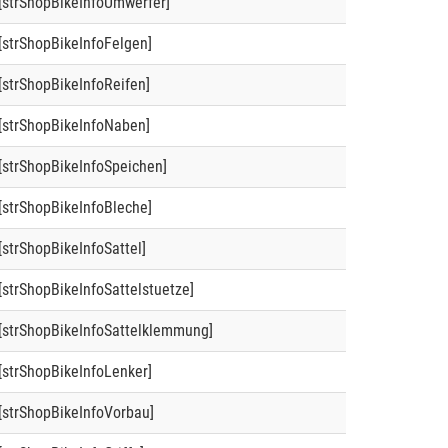
[strShopBikeInfoUmwerfer]
[strShopBikeInfoFelgen]
[strShopBikeInfoReifen]
[strShopBikeInfoNaben]
[strShopBikeInfoSpeichen]
[strShopBikeInfoBleche]
[strShopBikeInfoSattel]
[strShopBikeInfoSattelstuetze]
[strShopBikeInfoSattelklemmung]
[strShopBikeInfoLenker]
[strShopBikeInfoVorbau]