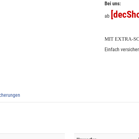
Bei uns:
[decSho
ab
MIT EXTRA-S
Einfach versiche
icherungen