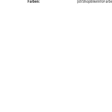
Farben:
[strShopBikeInfoFarb