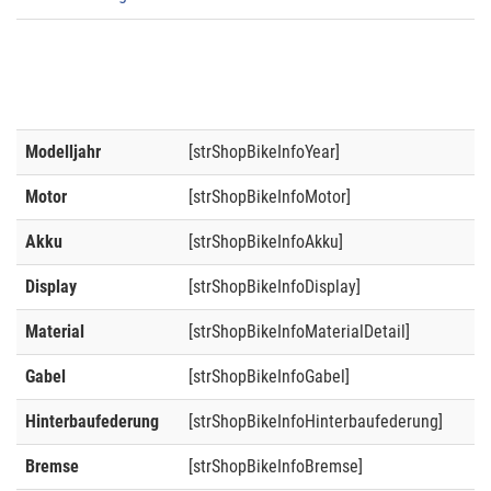
Modelljahr
[strShopBikeInfoYear]
Motor
[strShopBikeInfoMotor]
Akku
[strShopBikeInfoAkku]
Display
[strShopBikeInfoDisplay]
Material
[strShopBikeInfoMaterialDetail]
Gabel
[strShopBikeInfoGabel]
Hinterbaufederung
[strShopBikeInfoHinterbaufederung]
Bremse
[strShopBikeInfoBremse]