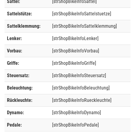
Sattel:
[strShopBikeInfoSattel]
Sattelstütze:
[strShopBikeInfoSattelstuetze]
Sattelklemmung:
[strShopBikeInfoSattelklemmung]
Lenker:
[strShopBikeInfoLenker]
Vorbau:
[strShopBikeInfoVorbau]
Griffe:
[strShopBikeInfoGriffe]
Steuersatz:
[strShopBikeInfoSteuersatz]
Beleuchtung:
[strShopBikeInfoBeleuchtung]
Rückleuchte:
[strShopBikeInfoRueckleuchte]
Dynamo:
[strShopBikeInfoDynamo]
Pedale:
[strShopBikeInfoPedale]