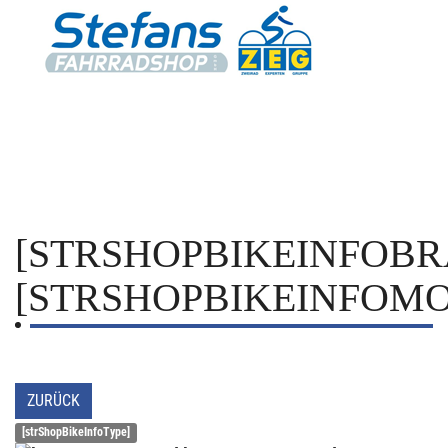
[STRSHOPBIKEINFOBR
[STRSHOPBIKEINFOMO
ZURÜCK
[strShopBikeInfoType]