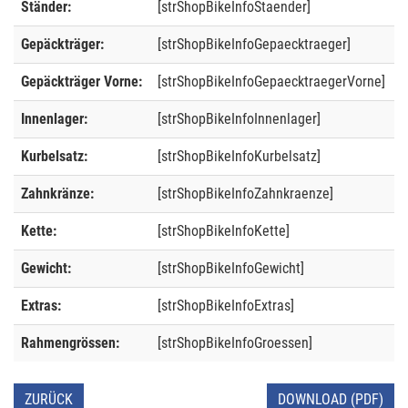
Ständer:
[strShopBikeInfoStaender]
Gepäckträger:
[strShopBikeInfoGepaecktraeger]
Gepäckträger Vorne:
[strShopBikeInfoGepaecktraegerVorne]
Innenlager:
[strShopBikeInfoInnenlager]
Kurbelsatz:
[strShopBikeInfoKurbelsatz]
Zahnkränze:
[strShopBikeInfoZahnkraenze]
Kette:
[strShopBikeInfoKette]
Gewicht:
[strShopBikeInfoGewicht]
Extras:
[strShopBikeInfoExtras]
Rahmengrössen:
[strShopBikeInfoGroessen]
ZURÜCK
DOWNLOAD (PDF)