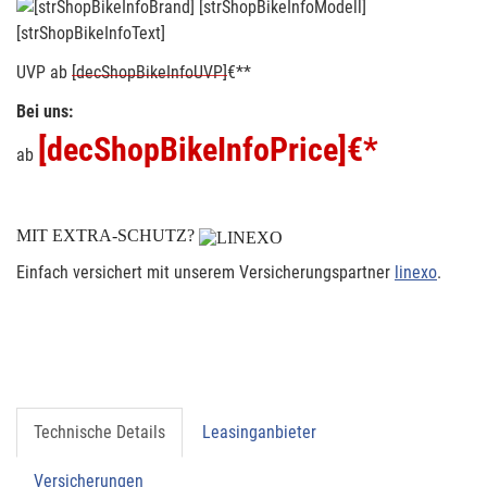
[strShopBikeInfoText]
UVP
ab
[decShopBikeInfoUVP]
€**
Bei uns:
[decShopBikeInfoPrice]
€*
ab
MIT EXTRA-SCHUTZ?
Einfach versichert mit unserem Versicherungspartner
linexo
.
Technische Details
Leasinganbieter
Versicherungen