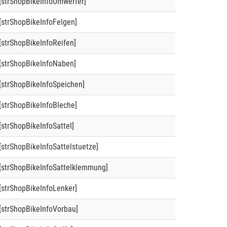
[strShopBikeInfoUmwerfer]
[strShopBikeInfoFelgen]
[strShopBikeInfoReifen]
[strShopBikeInfoNaben]
[strShopBikeInfoSpeichen]
[strShopBikeInfoBleche]
[strShopBikeInfoSattel]
[strShopBikeInfoSattelstuetze]
[strShopBikeInfoSattelklemmung]
[strShopBikeInfoLenker]
[strShopBikeInfoVorbau]