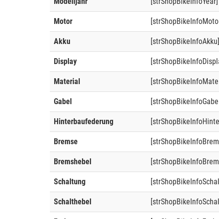
Modelljahr
[strShopBikeInfoYear]
Motor
[strShopBikeInfoMoto
Akku
[strShopBikeInfoAkku
Display
[strShopBikeInfoDispl
Material
[strShopBikeInfoMater
Gabel
[strShopBikeInfoGabe
Hinterbaufederung
[strShopBikeInfoHint
Bremse
[strShopBikeInfoBrem
Bremshebel
[strShopBikeInfoBrem
Schaltung
[strShopBikeInfoScha
Schalthebel
[strShopBikeInfoSchal