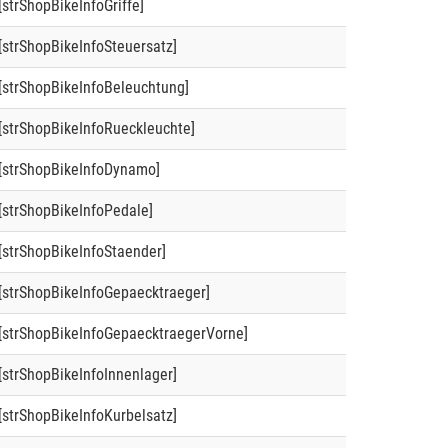
[strShopBikeInfoGriffe]
[strShopBikeInfoSteuersatz]
[strShopBikeInfoBeleuchtung]
[strShopBikeInfoRueckleuchte]
[strShopBikeInfoDynamo]
[strShopBikeInfoPedale]
[strShopBikeInfoStaender]
[strShopBikeInfoGepaecktraeger]
[strShopBikeInfoGepaecktraegerVorne]
[strShopBikeInfoInnenlager]
[strShopBikeInfoKurbelsatz]