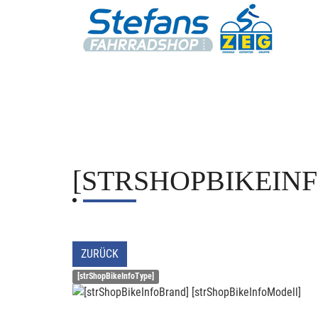
[STRSHOPBIKEIN
ZURÜCK
[strShopBikeInfoType]