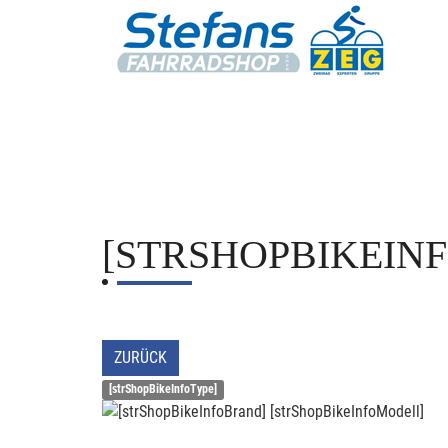
[STRSHOPBIKEIN
ZURÜCK
[strShopBikeInfoType]