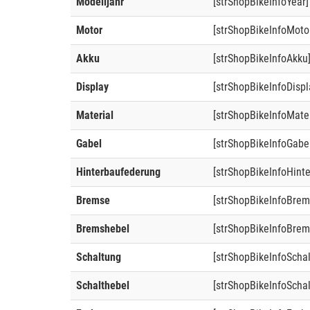
Modelljahr
[strShopBikeInfoYear]
Motor
[strShopBikeInfoMoto
Akku
[strShopBikeInfoAkku
Display
[strShopBikeInfoDispl
Material
[strShopBikeInfoMater
Gabel
[strShopBikeInfoGabe
Hinterbaufederung
[strShopBikeInfoHint
Bremse
[strShopBikeInfoBrem
Bremshebel
[strShopBikeInfoBrem
Schaltung
[strShopBikeInfoScha
Schalthebel
[strShopBikeInfoSchal