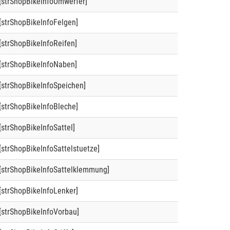
[strShopBikeInfoUmwerfer]
[strShopBikeInfoFelgen]
[strShopBikeInfoReifen]
[strShopBikeInfoNaben]
[strShopBikeInfoSpeichen]
[strShopBikeInfoBleche]
[strShopBikeInfoSattel]
[strShopBikeInfoSattelstuetze]
[strShopBikeInfoSattelklemmung]
[strShopBikeInfoLenker]
[strShopBikeInfoVorbau]