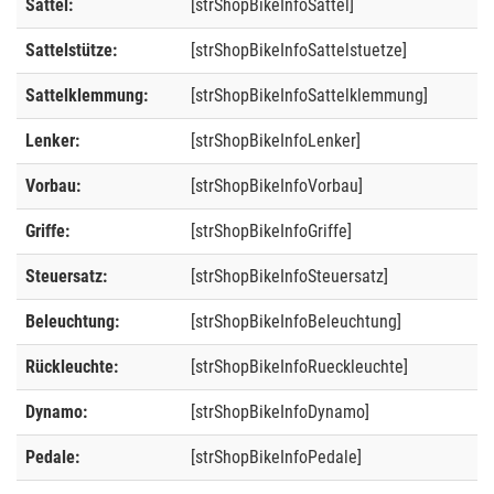
Sattel:
[strShopBikeInfoSattel]
Sattelstütze:
[strShopBikeInfoSattelstuetze]
Sattelklemmung:
[strShopBikeInfoSattelklemmung]
Lenker:
[strShopBikeInfoLenker]
Vorbau:
[strShopBikeInfoVorbau]
Griffe:
[strShopBikeInfoGriffe]
Steuersatz:
[strShopBikeInfoSteuersatz]
Beleuchtung:
[strShopBikeInfoBeleuchtung]
Rückleuchte:
[strShopBikeInfoRueckleuchte]
Dynamo:
[strShopBikeInfoDynamo]
Pedale:
[strShopBikeInfoPedale]