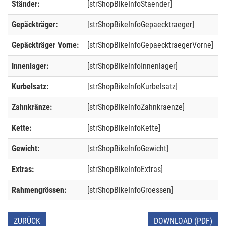
Ständer:
[strShopBikeInfoStaender]
Gepäckträger:
[strShopBikeInfoGepaecktraeger]
Gepäckträger Vorne:
[strShopBikeInfoGepaecktraegerVorne]
Innenlager:
[strShopBikeInfoInnenlager]
Kurbelsatz:
[strShopBikeInfoKurbelsatz]
Zahnkränze:
[strShopBikeInfoZahnkraenze]
Kette:
[strShopBikeInfoKette]
Gewicht:
[strShopBikeInfoGewicht]
Extras:
[strShopBikeInfoExtras]
Rahmengrössen:
[strShopBikeInfoGroessen]
ZURÜCK
DOWNLOAD (PDF)