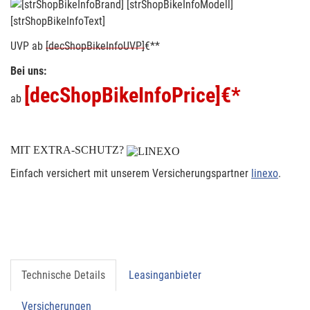
[strShopBikeInfoText]
UVP
ab
[decShopBikeInfoUVP]
€**
Bei uns:
[decShopBikeInfoPrice]
€*
ab
MIT EXTRA-SCHUTZ?
Einfach versichert mit unserem Versicherungspartner
linexo
.
Technische Details
Leasinganbieter
Versicherungen