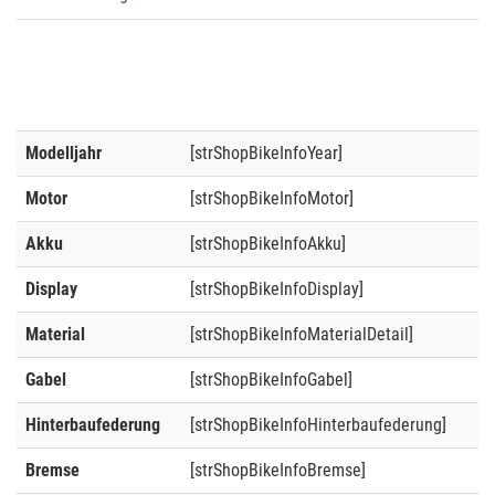
Modelljahr
[strShopBikeInfoYear]
Motor
[strShopBikeInfoMotor]
Akku
[strShopBikeInfoAkku]
Display
[strShopBikeInfoDisplay]
Material
[strShopBikeInfoMaterialDetail]
Gabel
[strShopBikeInfoGabel]
Hinterbaufederung
[strShopBikeInfoHinterbaufederung]
Bremse
[strShopBikeInfoBremse]