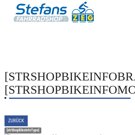
[STRSHOPBIKEINFOBR
[STRSHOPBIKEINFOMO
ZURÜCK
[strShopBikeInfoType]