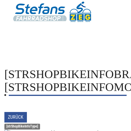
[STRSHOPBIKEINFOBR
[STRSHOPBIKEINFOMO
ZURÜCK
[strShopBikeInfoType]