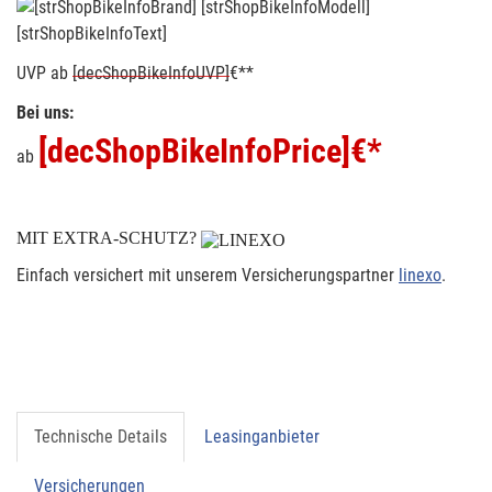
[strShopBikeInfoText]
UVP
ab
[decShopBikeInfoUVP]
€**
Bei uns:
[decShopBikeInfoPrice]
€*
ab
MIT EXTRA-SCHUTZ?
Einfach versichert mit unserem Versicherungspartner
linexo
.
Technische Details
Leasinganbieter
Versicherungen