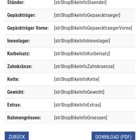
Ständer:
[strShopBikeInfoStaender]
Gepäckträger:
[strShopBikeInfoGepaecktraeger]
Gepäckträger Vorne:
[strShopBikeInfoGepaecktraegerVorne]
Innenlager:
[strShopBikeInfoInnenlager]
Kurbelsatz:
[strShopBikeInfoKurbelsatz]
Zahnkränze:
[strShopBikeInfoZahnkraenze]
Kette:
[strShopBikeInfoKette]
Gewicht:
[strShopBikeInfoGewicht]
Extras:
[strShopBikeInfoExtras]
Rahmengrössen:
[strShopBikeInfoGroessen]
ZURÜCK
DOWNLOAD (PDF)