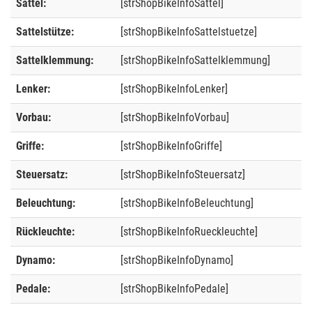
Sattel:
[strShopBikeInfoSattel]
Sattelstütze:
[strShopBikeInfoSattelstuetze]
Sattelklemmung:
[strShopBikeInfoSattelklemmung]
Lenker:
[strShopBikeInfoLenker]
Vorbau:
[strShopBikeInfoVorbau]
Griffe:
[strShopBikeInfoGriffe]
Steuersatz:
[strShopBikeInfoSteuersatz]
Beleuchtung:
[strShopBikeInfoBeleuchtung]
Rückleuchte:
[strShopBikeInfoRueckleuchte]
Dynamo:
[strShopBikeInfoDynamo]
Pedale:
[strShopBikeInfoPedale]