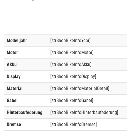
Modelljahr
[strShopBikeInfoYear]
Motor
[strShopBikeInfoMotor]
Akku
[strShopBikeInfoAkku]
Display
[strShopBikeInfoDisplay]
Material
[strShopBikeInfoMaterialDetail]
Gabel
[strShopBikeInfoGabel]
Hinterbaufederung
[strShopBikeInfoHinterbaufederung]
Bremse
[strShopBikeInfoBremse]