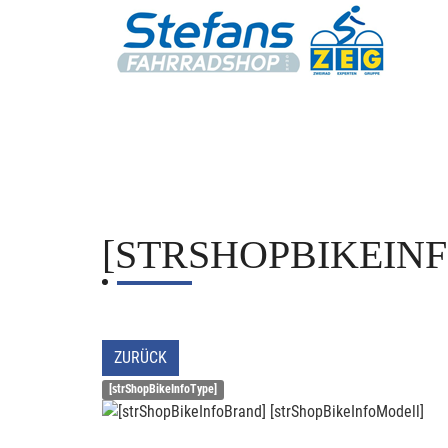
[STRSHOPBIKEIN
ZURÜCK
[strShopBikeInfoType]