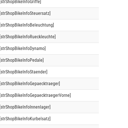
[strShopBikeInfoGriffe]
[strShopBikeInfoSteuersatz]
[strShopBikeInfoBeleuchtung]
[strShopBikeInfoRueckleuchte]
[strShopBikeInfoDynamo]
[strShopBikeInfoPedale]
[strShopBikeInfoStaender]
[strShopBikeInfoGepaecktraeger]
[strShopBikeInfoGepaecktraegerVorne]
[strShopBikeInfoInnenlager]
[strShopBikeInfoKurbelsatz]