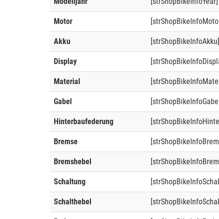
Modelljahr
[strShopBikeInfoYear]
Motor
[strShopBikeInfoMoto
Akku
[strShopBikeInfoAkku
Display
[strShopBikeInfoDispl
Material
[strShopBikeInfoMater
Gabel
[strShopBikeInfoGabe
Hinterbaufederung
[strShopBikeInfoHint
Bremse
[strShopBikeInfoBrem
Bremshebel
[strShopBikeInfoBrem
Schaltung
[strShopBikeInfoScha
Schalthebel
[strShopBikeInfoSchal