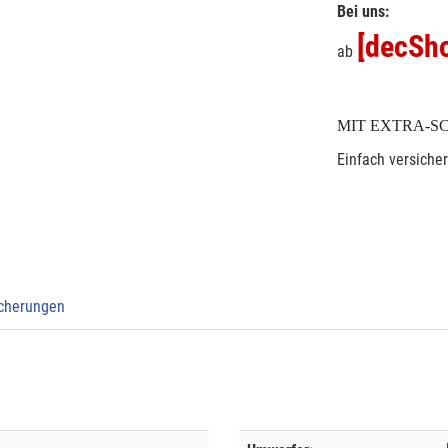
Bei uns:
[decSho
ab
MIT EXTRA-S
Einfach versiche
icherungen