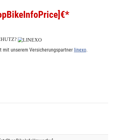
pBikeInfoPrice]
€*
CHUTZ?
rt mit unserem Versicherungspartner
linexo
.