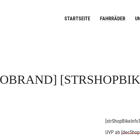
STARTSEITE
FAHRRÄDER
U
FOBRAND]
[STRSHOPBI
[strShopBikeInfoT
UVP
ab
[decShop