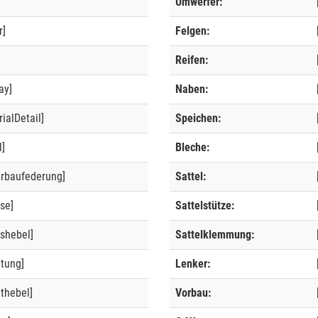
Umwerfer:
r]
Felgen:
]
Reifen:
ay]
Naben:
ialDetail]
Speichen:
l]
Bleche:
erbaufederung]
Sattel:
se]
Sattelstütze:
shebel]
Sattelklemmung:
ltung]
Lenker:
thebel]
Vorbau: