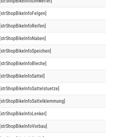
[strShopBikeInfoUmwerfer]
[strShopBikeInfoFelgen]
[strShopBikeInfoReifen]
[strShopBikeInfoNaben]
[strShopBikeInfoSpeichen]
[strShopBikeInfoBleche]
[strShopBikeInfoSattel]
[strShopBikeInfoSattelstuetze]
[strShopBikeInfoSattelklemmung]
[strShopBikeInfoLenker]
[strShopBikeInfoVorbau]