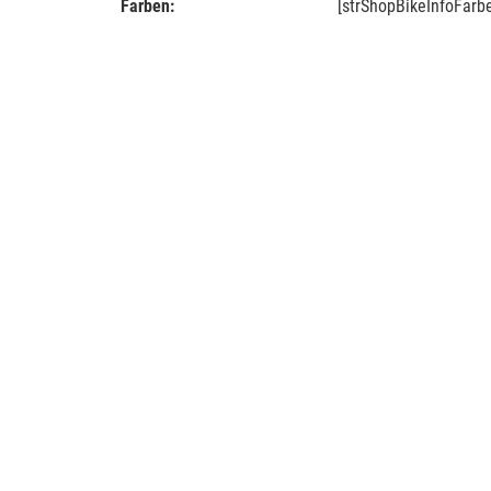
Farben:
[strShopBikeInfoFarb