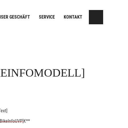
NSER GESCHÄFT
SERVICE
KONTAKT
KEINFOMODELL]
ext]
BikeInfoUVP]
€**