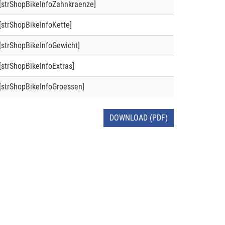
[strShopBikeInfoZahnkraenze]
[strShopBikeInfoKette]
[strShopBikeInfoGewicht]
[strShopBikeInfoExtras]
[strShopBikeInfoGroessen]
DOWNLOAD (PDF)