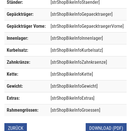
Ständer:
[strShopBikeInfoStaender]
Gepäckträger:
[strShopBikeInfoGepaecktraeger]
Gepäckträger Vorne:
[strShopBikeInfoGepaecktraegerVorne]
Innenlager:
[strShopBikeInfoInnenlager]
Kurbelsatz:
[strShopBikeInfoKurbelsatz]
Zahnkränze:
[strShopBikeInfoZahnkraenze]
Kette:
[strShopBikeInfoKette]
Gewicht:
[strShopBikeInfoGewicht]
Extras:
[strShopBikeInfoExtras]
Rahmengrössen:
[strShopBikeInfoGroessen]
ZURÜCK
DOWNLOAD (PDF)