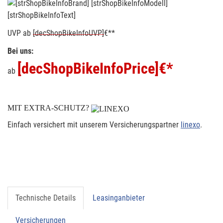
[strShopBikeInfoText]
UVP
ab
[decShopBikeInfoUVP]
€**
Bei uns:
[decShopBikeInfoPrice]
€*
ab
MIT EXTRA-SCHUTZ?
Einfach versichert mit unserem Versicherungspartner
linexo
.
Technische Details
Leasinganbieter
Versicherungen