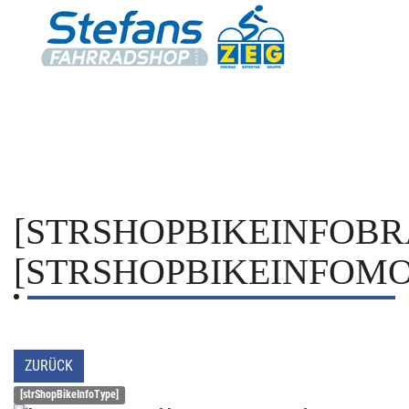
[STRSHOPBIKEINFOBR
[STRSHOPBIKEINFOMO
ZURÜCK
[strShopBikeInfoType]