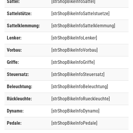
Sattel:
[strShopBikeInfoSattel]
Sattelstütze:
[strShopBikeInfoSattelstuetze]
Sattelklemmung:
[strShopBikeInfoSattelklemmung]
Lenker:
[strShopBikeInfoLenker]
Vorbau:
[strShopBikeInfoVorbau]
Griffe:
[strShopBikeInfoGriffe]
Steuersatz:
[strShopBikeInfoSteuersatz]
Beleuchtung:
[strShopBikeInfoBeleuchtung]
Rückleuchte:
[strShopBikeInfoRueckleuchte]
Dynamo:
[strShopBikeInfoDynamo]
Pedale:
[strShopBikeInfoPedale]