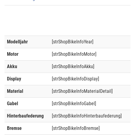
Modelljahr
[strShopBikeInfoYear]
Motor
[strShopBikeInfoMotor]
Akku
[strShopBikeInfoAkku]
Display
[strShopBikeInfoDisplay]
Material
[strShopBikeInfoMaterialDetail]
Gabel
[strShopBikeInfoGabel]
Hinterbaufederung
[strShopBikeInfoHinterbaufederung]
Bremse
[strShopBikeInfoBremse]