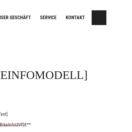
NSER GESCHÄFT
SERVICE
KONTAKT
KEINFOMODELL]
ext]
BikeInfoUVP]
€**