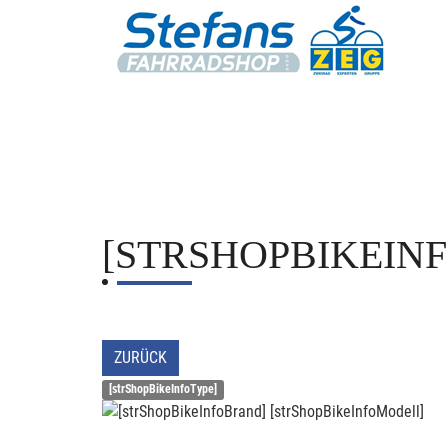
[STRSHOPBIKEIN
ZURÜCK
[strShopBikeInfoType]