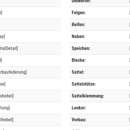
Umwerfer:
r]
Felgen:
]
Reifen:
ay]
Naben:
ialDetail]
Speichen:
l]
Bleche:
erbaufederung]
Sattel:
se]
Sattelstütze:
shebel]
Sattelklemmung:
ltung]
Lenker:
thebel]
Vorbau: