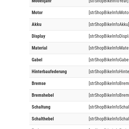
Modelljahr
[strShopBikeInfoYear]
Motor
[strShopBikeInfoMoto
Akku
[strShopBikeInfoAkku
Display
[strShopBikeInfoDispl
Material
[strShopBikeInfoMater
Gabel
[strShopBikeInfoGabe
Hinterbaufederung
[strShopBikeInfoHint
Bremse
[strShopBikeInfoBrem
Bremshebel
[strShopBikeInfoBrem
Schaltung
[strShopBikeInfoScha
Schalthebel
[strShopBikeInfoSchal