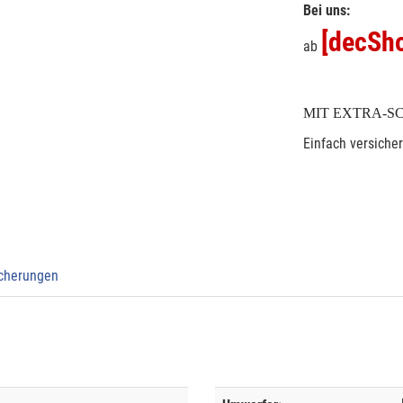
Bei uns:
[decSho
ab
MIT EXTRA-S
Einfach versiche
icherungen