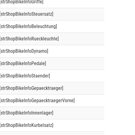
[strShopBikeInfoGriffe]
[strShopBikeInfoSteuersatz]
[strShopBikeInfoBeleuchtung]
[strShopBikeInfoRueckleuchte]
[strShopBikeInfoDynamo]
[strShopBikeInfoPedale]
[strShopBikeInfoStaender]
[strShopBikeInfoGepaecktraeger]
[strShopBikeInfoGepaecktraegerVorne]
[strShopBikeInfoInnenlager]
[strShopBikeInfoKurbelsatz]