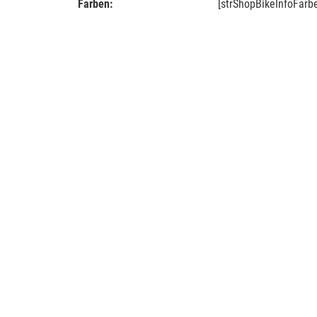
Farben:
[strShopBikeInfoFarb