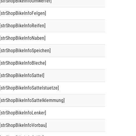
[strShopBikeInfoUmwerfer]
[strShopBikeInfoFelgen]
[strShopBikeInfoReifen]
[strShopBikeInfoNaben]
[strShopBikeInfoSpeichen]
[strShopBikeInfoBleche]
[strShopBikeInfoSattel]
[strShopBikeInfoSattelstuetze]
[strShopBikeInfoSattelklemmung]
[strShopBikeInfoLenker]
[strShopBikeInfoVorbau]