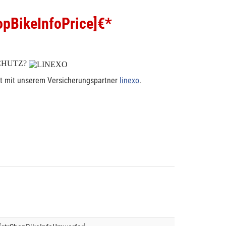
pBikeInfoPrice]
€*
CHUTZ?
rt mit unserem Versicherungspartner
linexo
.