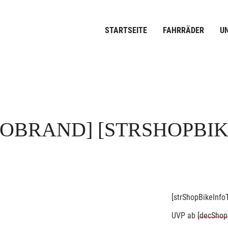
STARTSEITE
FAHRRÄDER
U
FOBRAND]
[STRSHOPBI
[strShopBikeInfoT
UVP
ab
[decShop