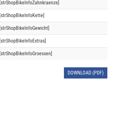
[strShopBikeInfoZahnkraenze]
[strShopBikeInfoKette]
[strShopBikeInfoGewicht]
[strShopBikeInfoExtras]
[strShopBikeInfoGroessen]
DOWNLOAD (PDF)