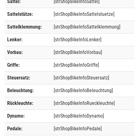
Sattel:
[strShopBikeInfoSattel]
Sattelstütze:
[strShopBikeInfoSattelstuetze]
Sattelklemmung:
[strShopBikeInfoSattelklemmung]
Lenker:
[strShopBikeInfoLenker]
Vorbau:
[strShopBikeInfoVorbau]
Griffe:
[strShopBikeInfoGriffe]
Steuersatz:
[strShopBikeInfoSteuersatz]
Beleuchtung:
[strShopBikeInfoBeleuchtung]
Rückleuchte:
[strShopBikeInfoRueckleuchte]
Dynamo:
[strShopBikeInfoDynamo]
Pedale:
[strShopBikeInfoPedale]