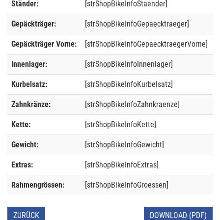
Ständer:
[strShopBikeInfoStaender]
Gepäckträger:
[strShopBikeInfoGepaecktraeger]
Gepäckträger Vorne:
[strShopBikeInfoGepaecktraegerVorne]
Innenlager:
[strShopBikeInfoInnenlager]
Kurbelsatz:
[strShopBikeInfoKurbelsatz]
Zahnkränze:
[strShopBikeInfoZahnkraenze]
Kette:
[strShopBikeInfoKette]
Gewicht:
[strShopBikeInfoGewicht]
Extras:
[strShopBikeInfoExtras]
Rahmengrössen:
[strShopBikeInfoGroessen]
ZURÜCK
DOWNLOAD (PDF)