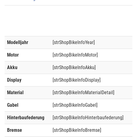
Modelljahr
[strShopBikeInfoYear]
Motor
[strShopBikeInfoMotor]
Akku
[strShopBikeInfoAkku]
Display
[strShopBikeInfoDisplay]
Material
[strShopBikeInfoMaterialDetail]
Gabel
[strShopBikeInfoGabel]
Hinterbaufederung
[strShopBikeInfoHinterbaufederung]
Bremse
[strShopBikeInfoBremse]