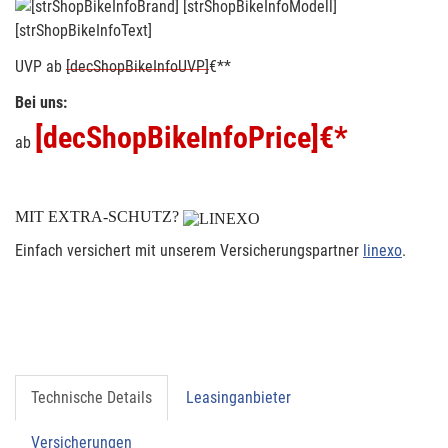
[strShopBikeInfoText]
UVP
ab
[decShopBikeInfoUVP]
€**
Bei uns:
[decShopBikeInfoPrice]
€*
ab
MIT EXTRA-SCHUTZ?
Einfach versichert mit unserem Versicherungspartner
linexo
.
Technische Details
Leasinganbieter
Versicherungen