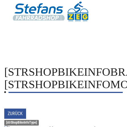
[STRSHOPBIKEINFOBR
[STRSHOPBIKEINFOMO
ZURÜCK
[strShopBikeInfoType]