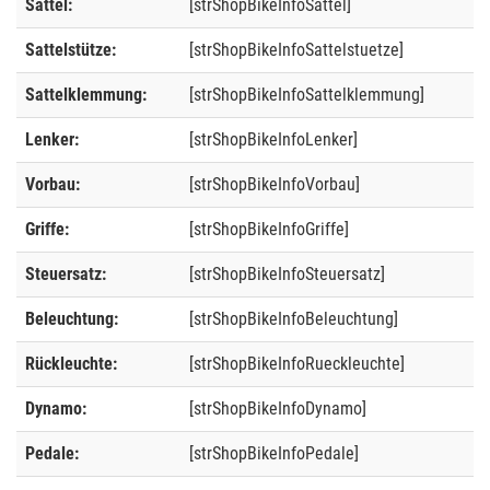
Sattel:
[strShopBikeInfoSattel]
Sattelstütze:
[strShopBikeInfoSattelstuetze]
Sattelklemmung:
[strShopBikeInfoSattelklemmung]
Lenker:
[strShopBikeInfoLenker]
Vorbau:
[strShopBikeInfoVorbau]
Griffe:
[strShopBikeInfoGriffe]
Steuersatz:
[strShopBikeInfoSteuersatz]
Beleuchtung:
[strShopBikeInfoBeleuchtung]
Rückleuchte:
[strShopBikeInfoRueckleuchte]
Dynamo:
[strShopBikeInfoDynamo]
Pedale:
[strShopBikeInfoPedale]