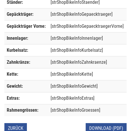
Ständer:
[strShopBikeInfoStaender]
Gepäckträger:
[strShopBikeInfoGepaecktraeger]
Gepäckträger Vorne:
[strShopBikeInfoGepaecktraegerVorne]
Innenlager:
[strShopBikeInfoInnenlager]
Kurbelsatz:
[strShopBikeInfoKurbelsatz]
Zahnkränze:
[strShopBikeInfoZahnkraenze]
Kette:
[strShopBikeInfoKette]
Gewicht:
[strShopBikeInfoGewicht]
Extras:
[strShopBikeInfoExtras]
Rahmengrössen:
[strShopBikeInfoGroessen]
ZURÜCK
DOWNLOAD (PDF)