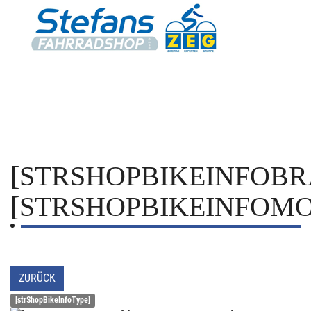
[STRSHOPBIKEINFOBR
[STRSHOPBIKEINFOMO
ZURÜCK
[strShopBikeInfoType]