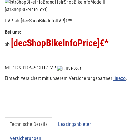
[strShopBikeInfoText]
UVP
ab
[decShopBikeInfoUVP]
€**
Bei uns:
[decShopBikeInfoPrice]
€*
ab
MIT EXTRA-SCHUTZ?
Einfach versichert mit unserem Versicherungspartner
linexo
.
Technische Details
Leasinganbieter
Versicherungen