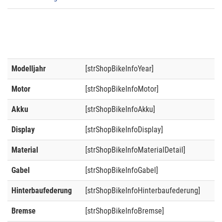
Modelljahr
[strShopBikeInfoYear]
Motor
[strShopBikeInfoMotor]
Akku
[strShopBikeInfoAkku]
Display
[strShopBikeInfoDisplay]
Material
[strShopBikeInfoMaterialDetail]
Gabel
[strShopBikeInfoGabel]
Hinterbaufederung
[strShopBikeInfoHinterbaufederung]
Bremse
[strShopBikeInfoBremse]