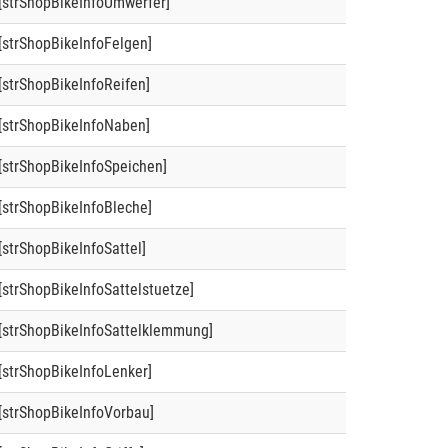
[strShopBikeInfoUmwerfer]
[strShopBikeInfoFelgen]
[strShopBikeInfoReifen]
[strShopBikeInfoNaben]
[strShopBikeInfoSpeichen]
[strShopBikeInfoBleche]
[strShopBikeInfoSattel]
[strShopBikeInfoSattelstuetze]
[strShopBikeInfoSattelklemmung]
[strShopBikeInfoLenker]
[strShopBikeInfoVorbau]