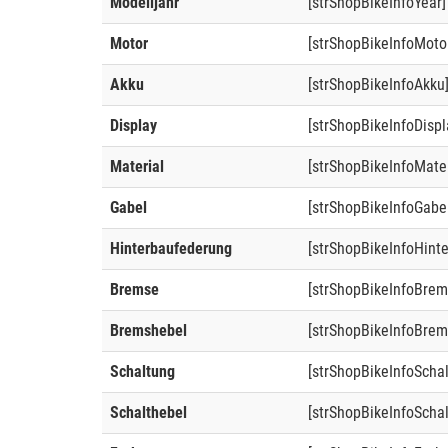
Modelljahr
[strShopBikeInfoYear]
Motor
[strShopBikeInfoMoto
Akku
[strShopBikeInfoAkku
Display
[strShopBikeInfoDispl
Material
[strShopBikeInfoMater
Gabel
[strShopBikeInfoGabe
Hinterbaufederung
[strShopBikeInfoHint
Bremse
[strShopBikeInfoBrem
Bremshebel
[strShopBikeInfoBrem
Schaltung
[strShopBikeInfoScha
Schalthebel
[strShopBikeInfoSchal