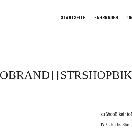
STARTSEITE
FAHRRÄDER
U
FOBRAND]
[STRSHOPBI
[strShopBikeInfoT
UVP
ab
[decShop