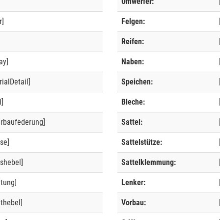
Umwerfer:
r]
Felgen:
]
Reifen:
ay]
Naben:
ialDetail]
Speichen:
l]
Bleche:
erbaufederung]
Sattel:
se]
Sattelstütze:
shebel]
Sattelklemmung:
ltung]
Lenker:
thebel]
Vorbau: