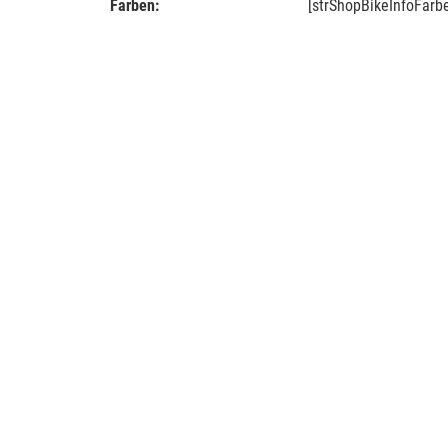
Farben:
[strShopBikeInfoFarb