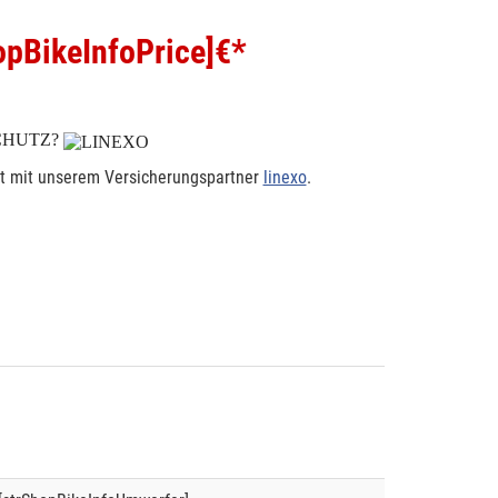
pBikeInfoPrice]
€*
CHUTZ?
rt mit unserem Versicherungspartner
linexo
.