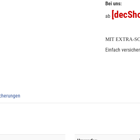
Bei uns:
[decSho
ab
MIT EXTRA-S
Einfach versiche
icherungen