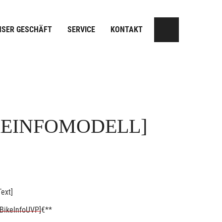
NSER GESCHÄFT
SERVICE
KONTAKT
KEINFOMODELL]
ext]
BikeInfoUVP]
€**