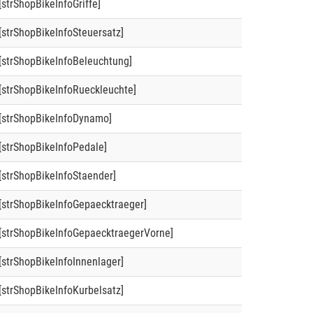
[strShopBikeInfoGriffe]
[strShopBikeInfoSteuersatz]
[strShopBikeInfoBeleuchtung]
[strShopBikeInfoRueckleuchte]
[strShopBikeInfoDynamo]
[strShopBikeInfoPedale]
[strShopBikeInfoStaender]
[strShopBikeInfoGepaecktraeger]
[strShopBikeInfoGepaecktraegerVorne]
[strShopBikeInfoInnenlager]
[strShopBikeInfoKurbelsatz]