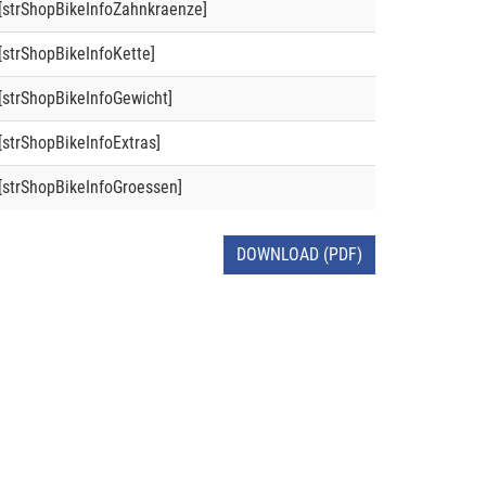
[strShopBikeInfoZahnkraenze]
[strShopBikeInfoKette]
[strShopBikeInfoGewicht]
[strShopBikeInfoExtras]
[strShopBikeInfoGroessen]
DOWNLOAD (PDF)