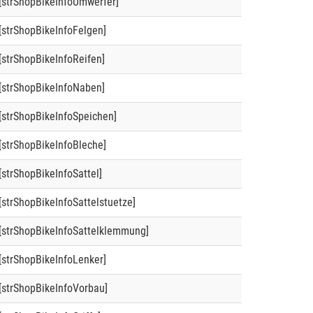
[strShopBikeInfoUmwerfer]
[strShopBikeInfoFelgen]
[strShopBikeInfoReifen]
[strShopBikeInfoNaben]
[strShopBikeInfoSpeichen]
[strShopBikeInfoBleche]
[strShopBikeInfoSattel]
[strShopBikeInfoSattelstuetze]
[strShopBikeInfoSattelklemmung]
[strShopBikeInfoLenker]
[strShopBikeInfoVorbau]