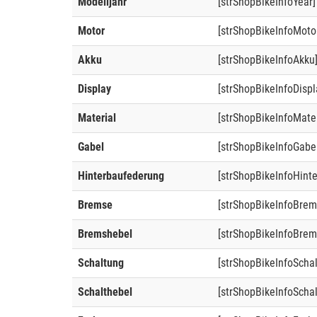
Modelljahr
[strShopBikeInfoYear]
Motor
[strShopBikeInfoMoto
Akku
[strShopBikeInfoAkku
Display
[strShopBikeInfoDispl
Material
[strShopBikeInfoMater
Gabel
[strShopBikeInfoGabe
Hinterbaufederung
[strShopBikeInfoHint
Bremse
[strShopBikeInfoBrem
Bremshebel
[strShopBikeInfoBrem
Schaltung
[strShopBikeInfoScha
Schalthebel
[strShopBikeInfoSchal