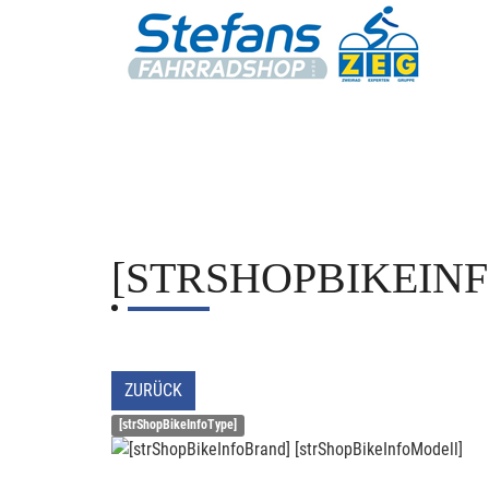
[STRSHOPBIKEIN
ZURÜCK
[strShopBikeInfoType]