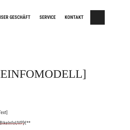
NSER GESCHÄFT
SERVICE
KONTAKT
KEINFOMODELL]
ext]
BikeInfoUVP]
€**