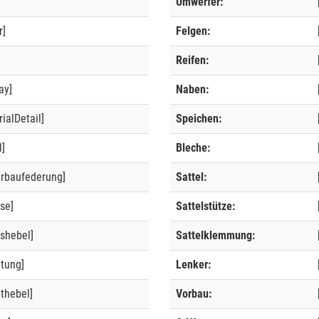
Umwerfer:
r]
Felgen:
]
Reifen:
ay]
Naben:
ialDetail]
Speichen:
l]
Bleche:
erbaufederung]
Sattel:
se]
Sattelstütze:
shebel]
Sattelklemmung:
ltung]
Lenker:
thebel]
Vorbau: