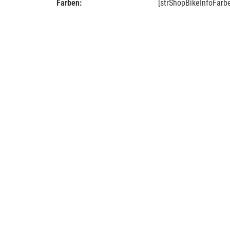
Farben:
[strShopBikeInfoFarb