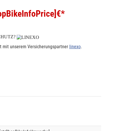
pBikeInfoPrice]
€*
CHUTZ?
rt mit unserem Versicherungspartner
linexo
.