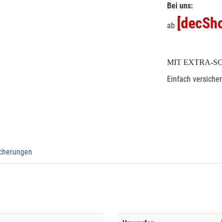
Bei uns:
[decSho
ab
MIT EXTRA-S
Einfach versiche
icherungen