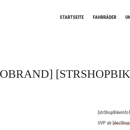
STARTSEITE
FAHRRÄDER
U
FOBRAND]
[STRSHOPBI
[strShopBikeInfoT
UVP
ab
[decShop