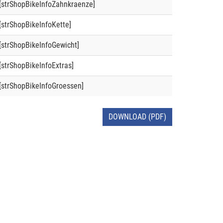
[strShopBikeInfoZahnkraenze]
[strShopBikeInfoKette]
[strShopBikeInfoGewicht]
[strShopBikeInfoExtras]
[strShopBikeInfoGroessen]
DOWNLOAD (PDF)