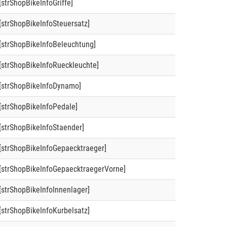
[strShopBikeInfoGriffe]
[strShopBikeInfoSteuersatz]
[strShopBikeInfoBeleuchtung]
[strShopBikeInfoRueckleuchte]
[strShopBikeInfoDynamo]
[strShopBikeInfoPedale]
[strShopBikeInfoStaender]
[strShopBikeInfoGepaecktraeger]
[strShopBikeInfoGepaecktraegerVorne]
[strShopBikeInfoInnenlager]
[strShopBikeInfoKurbelsatz]