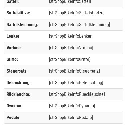
Sattel:
[strShopBikeInfoSattel]
Sattelstütze:
[strShopBikeInfoSattelstuetze]
Sattelklemmung:
[strShopBikeInfoSattelklemmung]
Lenker:
[strShopBikeInfoLenker]
Vorbau:
[strShopBikeInfoVorbau]
Griffe:
[strShopBikeInfoGriffe]
Steuersatz:
[strShopBikeInfoSteuersatz]
Beleuchtung:
[strShopBikeInfoBeleuchtung]
Rückleuchte:
[strShopBikeInfoRueckleuchte]
Dynamo:
[strShopBikeInfoDynamo]
Pedale:
[strShopBikeInfoPedale]