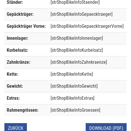
Ständer:
[strShopBikeInfoStaender]
Gepäckträger:
[strShopBikeInfoGepaecktraeger]
Gepäckträger Vorne:
[strShopBikeInfoGepaecktraegerVorne]
Innenlager:
[strShopBikeInfoInnenlager]
Kurbelsatz:
[strShopBikeInfoKurbelsatz]
Zahnkränze:
[strShopBikeInfoZahnkraenze]
Kette:
[strShopBikeInfoKette]
Gewicht:
[strShopBikeInfoGewicht]
Extras:
[strShopBikeInfoExtras]
Rahmengrössen:
[strShopBikeInfoGroessen]
ZURÜCK
DOWNLOAD (PDF)