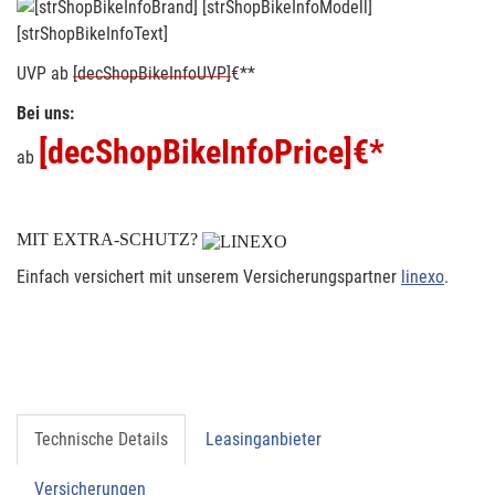
[strShopBikeInfoText]
UVP
ab
[decShopBikeInfoUVP]
€**
Bei uns:
[decShopBikeInfoPrice]
€*
ab
MIT EXTRA-SCHUTZ?
Einfach versichert mit unserem Versicherungspartner
linexo
.
Technische Details
Leasinganbieter
Versicherungen