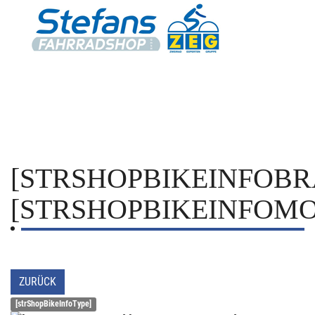
[STRSHOPBIKEINFOBR
[STRSHOPBIKEINFOMO
ZURÜCK
[strShopBikeInfoType]