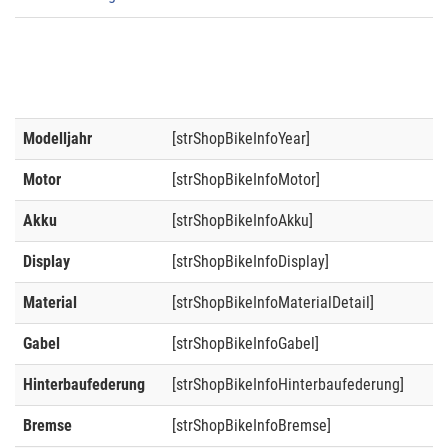
Modelljahr
[strShopBikeInfoYear]
Motor
[strShopBikeInfoMotor]
Akku
[strShopBikeInfoAkku]
Display
[strShopBikeInfoDisplay]
Material
[strShopBikeInfoMaterialDetail]
Gabel
[strShopBikeInfoGabel]
Hinterbaufederung
[strShopBikeInfoHinterbaufederung]
Bremse
[strShopBikeInfoBremse]