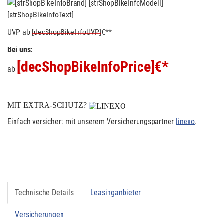
[strShopBikeInfoText]
UVP
ab
[decShopBikeInfoUVP]
€**
Bei uns:
[decShopBikeInfoPrice]
€*
ab
MIT EXTRA-SCHUTZ?
Einfach versichert mit unserem Versicherungspartner
linexo
.
Technische Details
Leasinganbieter
Versicherungen