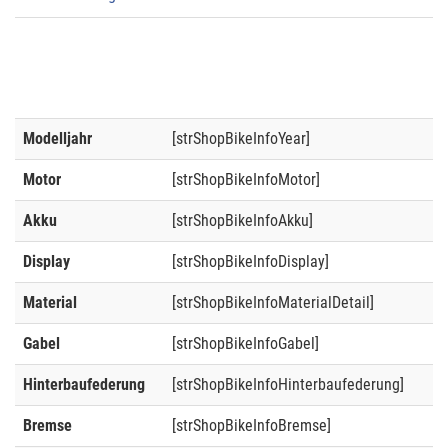
Modelljahr
[strShopBikeInfoYear]
Motor
[strShopBikeInfoMotor]
Akku
[strShopBikeInfoAkku]
Display
[strShopBikeInfoDisplay]
Material
[strShopBikeInfoMaterialDetail]
Gabel
[strShopBikeInfoGabel]
Hinterbaufederung
[strShopBikeInfoHinterbaufederung]
Bremse
[strShopBikeInfoBremse]