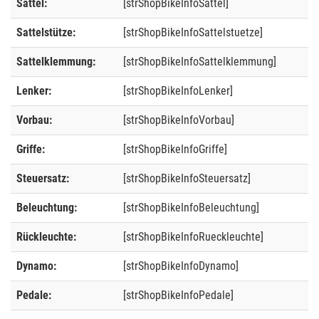
Sattel:
[strShopBikeInfoSattel]
Sattelstütze:
[strShopBikeInfoSattelstuetze]
Sattelklemmung:
[strShopBikeInfoSattelklemmung]
Lenker:
[strShopBikeInfoLenker]
Vorbau:
[strShopBikeInfoVorbau]
Griffe:
[strShopBikeInfoGriffe]
Steuersatz:
[strShopBikeInfoSteuersatz]
Beleuchtung:
[strShopBikeInfoBeleuchtung]
Rückleuchte:
[strShopBikeInfoRueckleuchte]
Dynamo:
[strShopBikeInfoDynamo]
Pedale:
[strShopBikeInfoPedale]