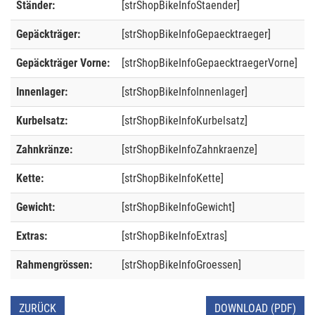
Ständer:
[strShopBikeInfoStaender]
Gepäckträger:
[strShopBikeInfoGepaecktraeger]
Gepäckträger Vorne:
[strShopBikeInfoGepaecktraegerVorne]
Innenlager:
[strShopBikeInfoInnenlager]
Kurbelsatz:
[strShopBikeInfoKurbelsatz]
Zahnkränze:
[strShopBikeInfoZahnkraenze]
Kette:
[strShopBikeInfoKette]
Gewicht:
[strShopBikeInfoGewicht]
Extras:
[strShopBikeInfoExtras]
Rahmengrössen:
[strShopBikeInfoGroessen]
ZURÜCK
DOWNLOAD (PDF)