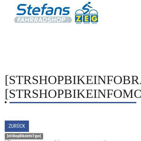
[STRSHOPBIKEINFOBR
[STRSHOPBIKEINFOMO
ZURÜCK
[strShopBikeInfoType]