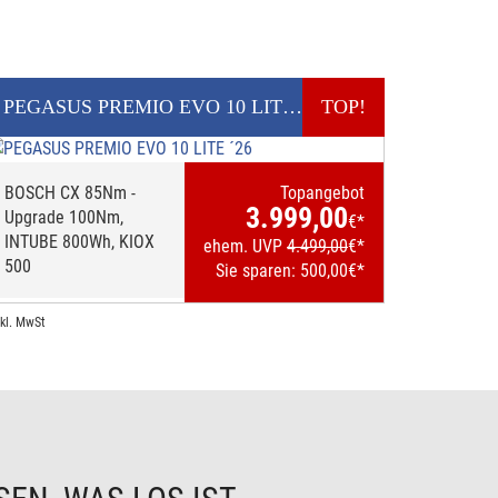
PEGASUS
PREMIO EVO 10 LITE ´26
TOP!
E-BIKE
BOSCH CX 85Nm -
Topangebot
3.999,00
Upgrade 100Nm,
€*
INTUBE 800Wh, KIOX
ehem. UVP
4.499,00
€*
500
Sie sparen:
500,00
€*
nkl. MwSt