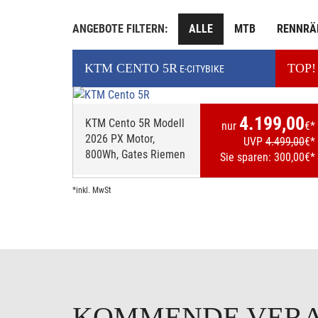
ANGEBOTE FILTERN:
ALLE
MTB
RENNRÄ
KTM
CENTO 5R
TOP!
E-CITYBIKE
4.199,00
KTM Cento 5R Modell
nur
€*
2026 PX Motor,
UVP
4.499,00
€*
800Wh, Gates Riemen
Sie sparen:
300,00
€*
*inkl. MwSt
KOMMENDE VER