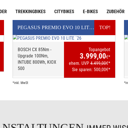
DER
TREKKINGBIKES
CITYBIKES
E-BIKES
ZUBEHÖR
PEGASUS
PREMIO EVO 10 LITE ´26
TOP!
E-BIKE
BOSCH CX 85Nm -
Topangebot
3.999,00
Upgrade 100Nm,
€*
INTUBE 800Wh, KIOX
ehem. UVP
4.499,00
€*
500
Sie sparen:
500,00
€*
*inkl. MwSt
*i
ANSTALTUNGEN